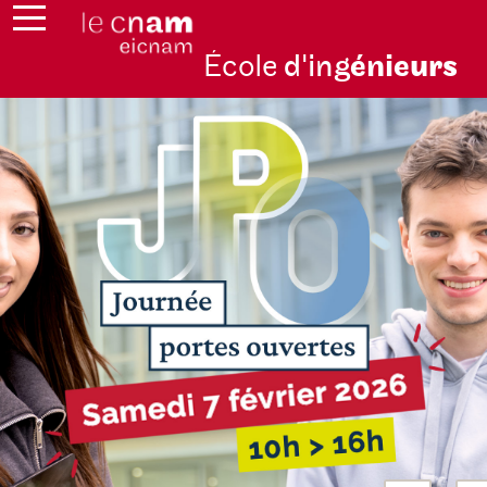
École
d'ing
énie
urs