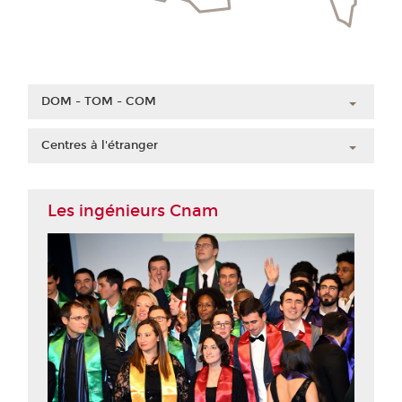
DOM - TOM - COM
Guadeloupe
Centres à l'étranger
Guyane
Chine
Martinique
Côte d'Ivoire
Les ingénieurs Cnam
Mayotte
Liban
La Réunion
Maroc
Nouvelle-Calédonie
Polynésie française