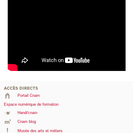
ACCÈS DIRECTS
Portail Cnam
Espace numérique de formation
Handi'cnam
Cnam blog
Musée des arts et métiers