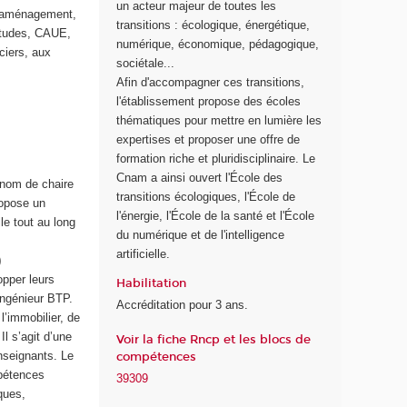
un acteur majeur de toutes les
 d'aménagement,
s
transitions : écologique, énergétique,
'études, CAUE,
t
numérique, économique, pédagogique,
ciers, aux
r
sociétale...
a
Afin d'accompagner ces transitions,
n
l'établissement propose des écoles
s
thématiques pour mettre en lumière les
i
expertises et proposer une offre de
t
formation riche et pluridisciplinaire. Le
i
Cnam a ainsi ouvert l'École des
 nom de chaire
o
transitions écologiques, l'École de
ropose un
n
l'énergie, l'École de la santé et l'École
le tout au long
s
du numérique et de l'intelligence
é
artificielle.
)
c
opper leurs
o
Habilitation
ingénieur BTP.
l
Accréditation pour 3 ans.
l’immobilier, de
o
Il s’agit d’une
Voir la fiche Rncp et les blocs de
g
enseignants. Le
compétences
i
mpétences
q
39309
ques,
u