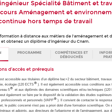
ingénieur Spécialité Bâtiment et tra
arcours Aménagement et environnem
continue hors temps de travail
formation à distance aux métiers de l'aménagement et 
 et obtenez un diplôme d’ingénieur du Cnam.
N
PROGRAMME
COMPÉTENCES ET
INFOR
DÉBOUCHÉS
PRA
ons d’accès et prérequis
est accessible aux titulaires d’un diplôme bac+2 du secteur bâtiment, travaux
ogie, écologie (120 ECTS
). Il est également accessible sous conditions aux t
iveau 5
et aux diplômés des domaines scientifiques et/ou techniques (12
peut également se faire par le dispositif de la validation des études supérieur
is professionnels et personnels (VAPP
). Il convient de contacter le respons
et, le public concerné n'est pas a priori doté d'une formation scientifique. On
énéraux et adjoints, aux directeurs de l'urbanisme et de l'aménagement, aux d