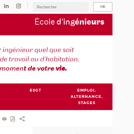
École
d'ing
énie
urs
 ingénieur quel que soit
 de travail ou d'habitation,
momen
t de votre
vie.
ESGT
EMPLOI,
ALTERNANCE,
STAGES