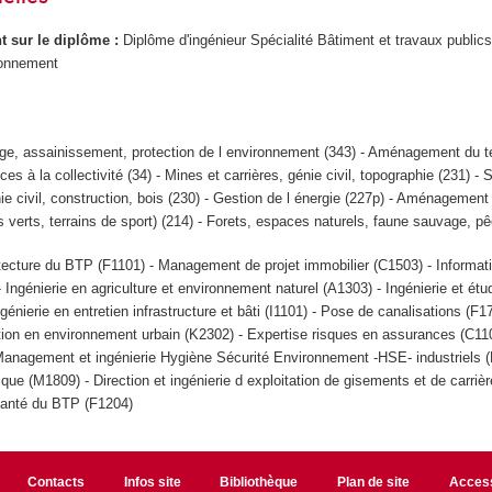
ant sur le diplôme :
Diplôme d'ingénieur Spécialité Bâtiment et travaux public
onnement
ge, assainissement, protection de l environnement (343) - Aménagement du ter
es à la collectivité (34) - Mines et carrières, génie civil, topographie (231) - 
ie civil, construction, bois (230) - Gestion de l énergie (227p) - Aménagemen
s verts, terrains de sport) (214) - Forets, espaces naturels, faune sauvage, p
tecture du BTP (F1101) - Management de projet immobilier (C1503) - Informat
Ingénierie en agriculture et environnement naturel (A1303) - Ingénierie et é
ngénierie en entretien infrastructure et bâti (I1101) - Pose de canalisations (F1
on en environnement urbain (K2302) - Expertise risques en assurances (C11
Management et ingénierie Hygiène Sécurité Environnement -HSE- industriels (
que (M1809) - Direction et ingénierie d exploitation de gisements et de carrièr
 santé du BTP (F1204)
Contacts
Infos site
Bibliothèque
Plan de site
Access