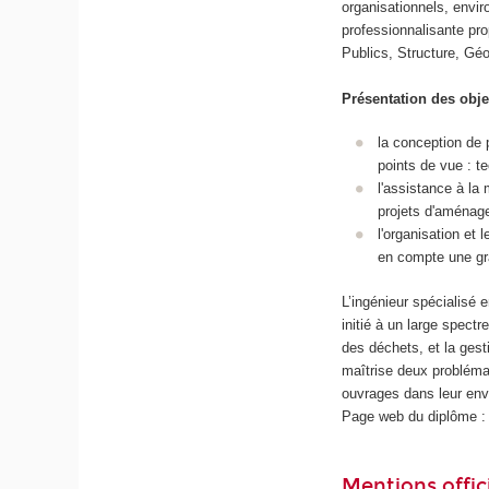
organisationnels, envi
professionnalisante pro
Publics, Structure, G
Présentation des obj
la conception de p
points de vue : t
l'assistance à la
projets d'aménag
l'organisation et
en compte une gra
L’ingénieur spécialisé 
initié à un large spect
des déchets, et la gest
maîtrise deux problémat
ouvrages dans leur en
Page web du diplôme : 
Mentions offici