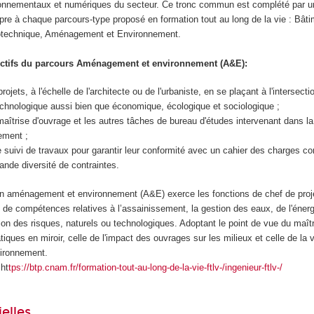
ronnementaux et numériques du secteur. Ce tronc commun est complété par u
pre à chaque parcours-type proposé en formation tout au long de la vie : Bât
éotechnique, Aménagement et Environnement.
ectifs du parcours Aménagement et environnement (A&E):
rojets, à l'échelle de l'architecte ou de l'urbaniste, en se plaçant à l'intersecti
echnologique aussi bien que économique, écologique et sociologique ;
 maîtrise d'ouvrage et les autres tâches de bureau d'études intervenant dans la
ement ;
 le suivi de travaux pour garantir leur conformité avec un cahier des charges 
nde diversité de contraintes.
en aménagement et environnement (A&E) exerce les fonctions de chef de projet.
re de compétences relatives à l’assainissement, la gestion des eaux, de l'énerg
ion des risques, naturels ou technologiques. Adoptant le point de vue du maîtr
iques en miroir, celle de l'impact des ouvrages sur les milieux et celle de la v
vironnement.
ht
tps://btp.cnam.fr/formation-tout-au-long-de-la-vie-ftlv-/ingenieur-ftlv-/
elles