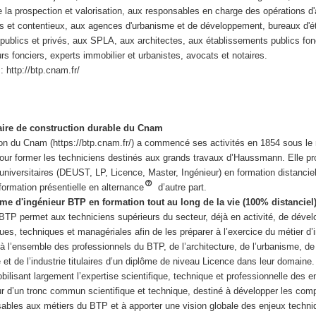
 de la prospection et valorisation, aux responsables en charge des opérations
ues et contentieux, aux agences d'urbanisme et de développement, bureaux d
blics et privés, aux SPLA, aux architectes, aux établissements publics fon
s fonciers, experts immobilier et urbanistes, avocats et notaires.
: http://btp.cnam.fr/
haire de construction durable du Cnam
ion du Cnam (https://btp.cnam.fr/) a commencé ses activités en 1854 sous le
 pour former les techniciens destinés aux grands travaux d’Haussmann. Elle p
iversitaires (DEUST, LP, Licence, Master, Ingénieur) en formation distanciel
 formation présentielle en alternance
d’autre part.
me d'ingénieur BTP en formation tout au long de la vie (100% distanciel
BTP permet aux techniciens supérieurs du secteur, déjà en activité, de dével
es, techniques et managériales afin de les préparer à l’exercice du métier d’
à l’ensemble des professionnels du BTP, de l’architecture, de l’urbanisme, de 
 et de l’industrie titulaires d’un diplôme de niveau Licence dans leur domaine. 
obilisant largement l’expertise scientifique, technique et professionnelle des 
our d’un tronc commun scientifique et technique, destiné à développer les co
sables aux métiers du BTP et à apporter une vision globale des enjeux techni