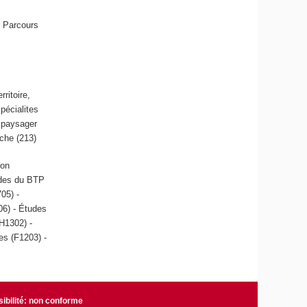
s Parcours
ritoire,
Spécialites
t paysager
êche (213)
ion
tudes du BTP
705) -
06) - Études
H1302) -
es (F1203) -
ibilité: non conforme