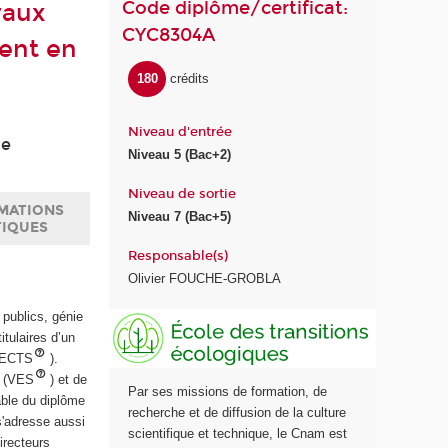
Code diplôme/certificat:
vaux
CYC8304A
ent en
180
crédits
Niveau d'entrée
de
Niveau 5 (Bac+2)
Niveau de sortie
MATIONS
Niveau 7 (Bac+5)
TIQUES
Responsable(s)
Olivier FOUCHE-GROBLA
 publics, génie
E
itulaires d’un
c
0 ECTS
).
o
s (VES
) et de
l
Par ses missions de formation, de
able du diplôme
e
recherche et de diffusion de la culture
 s'adresse aussi
d
scientifique et technique, le Cnam est
irecteurs
e