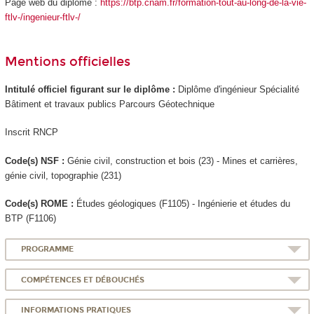
Page web du diplôme :
https://btp.cnam.fr/formation-tout-au-long-de-la-vie-
ftlv-/ingenieur-ftlv-/
Mentions officielles
Intitulé officiel figurant sur le diplôme :
Diplôme d'ingénieur Spécialité
Bâtiment et travaux publics Parcours Géotechnique
Inscrit RNCP
Code(s) NSF :
Génie civil, construction et bois (23) - Mines et carrières,
génie civil, topographie (231)
Code(s) ROME :
Études géologiques (F1105) - Ingénierie et études du
BTP (F1106)
PROGRAMME
COMPÉTENCES ET DÉBOUCHÉS
INFORMATIONS PRATIQUES