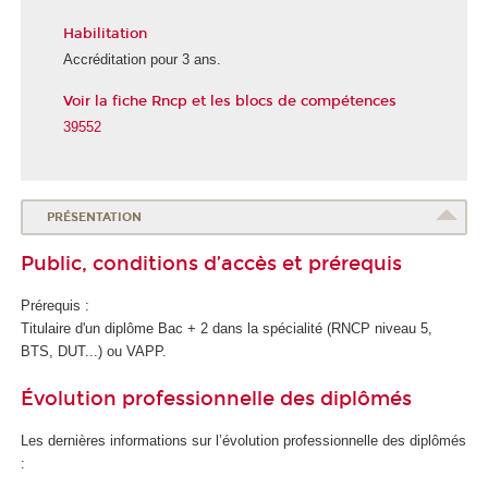
Habilitation
É
c
Accréditation pour 3 ans.
o
Voir la fiche Rncp et les blocs de compétences
l
e
39552
d
u
n
u
PRÉSENTATION
m
Public, conditions d’accès et prérequis
é
r
Prérequis :
i
Titulaire d'un diplôme Bac + 2 dans la spécialité (RNCP
niveau 5
,
q
BTS, DUT...) ou VAPP
.
u
e
Évolution professionnelle des diplômés
e
t
Les dernières informations sur l’évolution professionnelle des diplômés
d
:
e