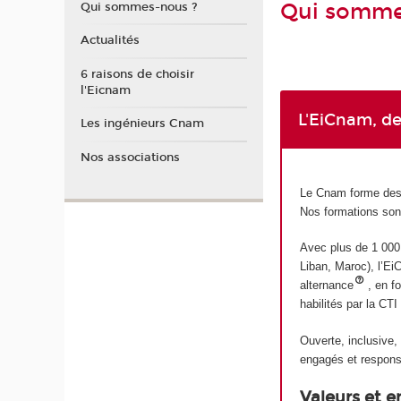
Qui somme
Qui sommes-nous ?
Actualités
6 raisons de choisir
l'Eicnam
L'EiCnam, de
Les ingénieurs Cnam
Nos associations
Le Cnam forme des i
Nos formations sont
Avec plus de 1 000 d
Liban, Maroc), l’Ei
alternance
, en f
habilités par la CT
Ouverte, inclusive,
engagés et responsa
Valeurs et