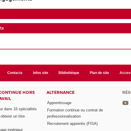
ts
Contacts
Infos site
Bibliothèque
Plan de site
Access
CONTINUE HORS
ALTERNANCE
RÉS
AVAIL
Apprentissage
eur dans 16 spécialités
Formation continue ou contrat de
btenir un titre
professionnalisation
Recrutement apprentis (FISA)
age ingénieur