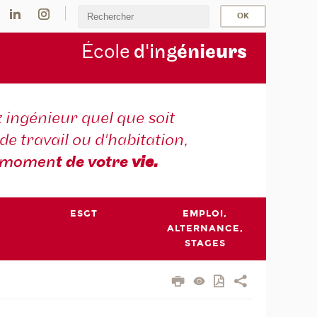
École
d'ing
énie
urs
 ingénieur quel que soit
 de travail ou d'habitation,
momen
t de votre
vie.
ESGT
EMPLOI,
ALTERNANCE,
STAGES