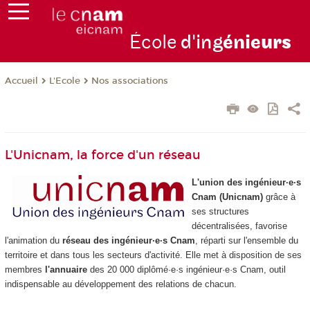
École
d'ing
énie
urs
L'Ecole
Nos associations
Accueil
L'
Unicnam, la force d'un réseau
L'union des ingénieur·e·s
Cnam (Unicnam)
grâce à
ses structures
décentralisées, favorise
l'animation du
réseau des ingénieur·e·s Cnam
, réparti sur l'ensemble du
territoire et dans tous les secteurs d'activité. Elle met à disposition de ses
membres
l'annuaire
des 20 000 diplômé·e·s ingénieur·e·s Cnam, outil
indispensable au développement des relations de chacun.