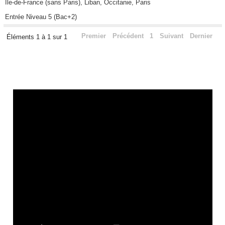
Ile-de-France (sans Paris), Liban, Occitanie, Paris
Entrée Niveau 5 (Bac+2)
Premier
Précédent
1
Suivant
Dernier
Éléments 1 à 1 sur 1