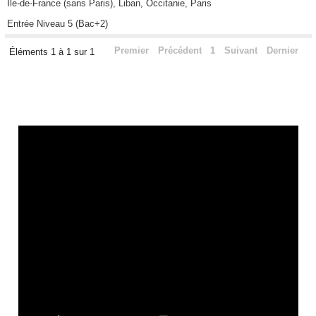
Ile-de-France (sans Paris), Liban, Occitanie, Paris
Entrée Niveau 5 (Bac+2)
Premier
Précédent
1
Suivant
Dernier
Éléments 1 à 1 sur 1