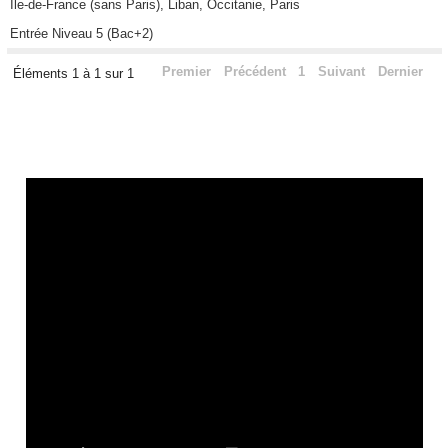
Ile-de-France (sans Paris), Liban, Occitanie, Paris
Entrée Niveau 5 (Bac+2)
Premier
Précédent
1
Suivant
Dernier
Éléments 1 à 1 sur 1