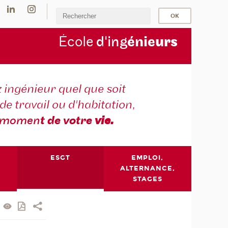
École
d'ing
énie
urs
 ingénieur quel que soit
 de travail ou d'habitation,
momen
t de votre
vie.
ESGT
EMPLOI,
ALTERNANCE,
STAGES