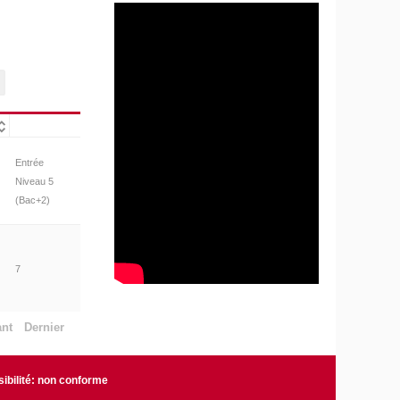
Entrée
Niveau 5
(Bac+2)
7
ant
Dernier
ibilité: non conforme