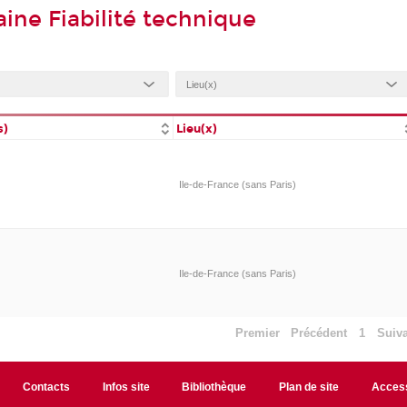
ine Fiabilité technique
s)
Lieu(x)
Ile-de-France (sans Paris)
Ile-de-France (sans Paris)
Premier
Précédent
1
Suiv
Contacts
Infos site
Bibliothèque
Plan de site
Access