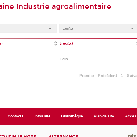
ine Industrie agroalimentaire
s)
Lieu(x)
Paris
Premier
Précédent
1
Suiv
Contacts
Infos site
Bibliothèque
Plan de site
Access
CONTINUE HORS
ALTERNANCE
RÉS