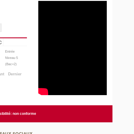
Entrée
Niveau 5
(Bac+2)
ant
Dernier
ibilité: non conforme
EAUX SOCIAUX