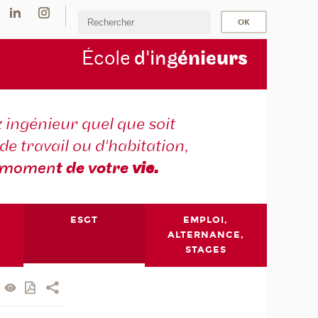
École
d'ing
énie
urs
 ingénieur quel que soit
 de travail ou d'habitation,
momen
t de votre
vie.
ESGT
EMPLOI,
ALTERNANCE,
STAGES