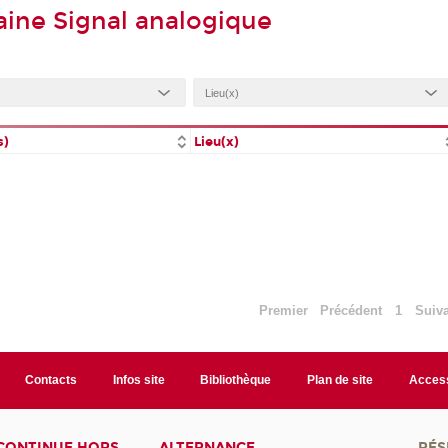
ine Signal analogique
s)
Lieu(x)
Premier
Précédent
1
Suiv
Contacts
Infos site
Bibliothèque
Plan de site
Access
CONTINUE HORS
ALTERNANCE
RÉS