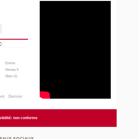
Entrée
Niveau 5
(Bac+2)
ant
Dernier
ibilité: non conforme
EAUX SOCIAUX