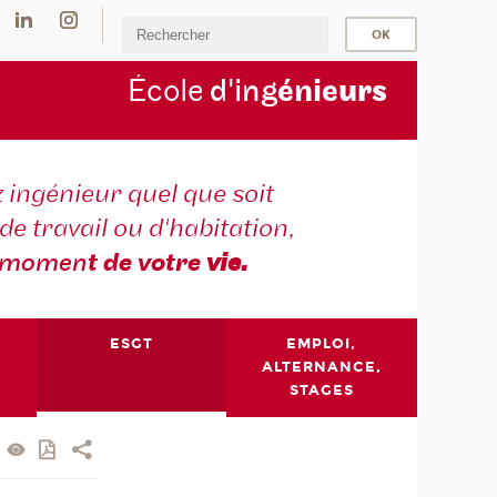
École
d'ing
énie
urs
 ingénieur quel que soit
 de travail ou d'habitation,
momen
t de votre
vie.
ESGT
EMPLOI,
ALTERNANCE,
STAGES