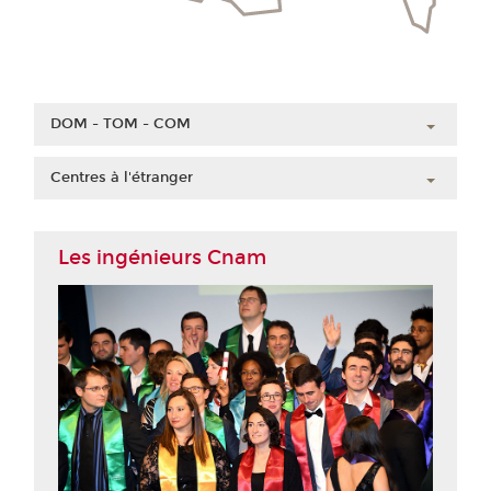
DOM - TOM - COM
Guadeloupe
Centres à l'étranger
Guyane
Chine
Martinique
Côte d'Ivoire
Les ingénieurs Cnam
Mayotte
Liban
La Réunion
Maroc
Nouvelle-Calédonie
Polynésie française