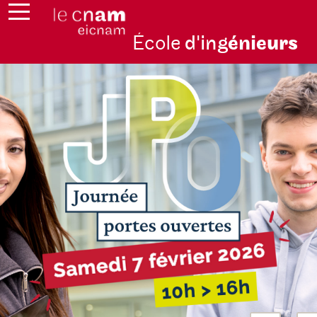
École
d'ing
énie
urs