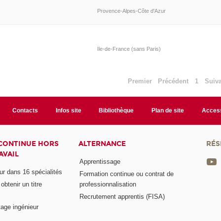
Provence-Alpes-Côte d'Azur
Ile-de-France (sans Paris)
Premier
Précédent
1
Suiv
Contacts
Infos site
Bibliothèque
Plan de site
Access
CONTINUE HORS
ALTERNANCE
RÉS
AVAIL
Apprentissage
eur dans 16 spécialités
Formation continue ou contrat de
btenir un titre
professionnalisation
Recrutement apprentis (FISA)
age ingénieur