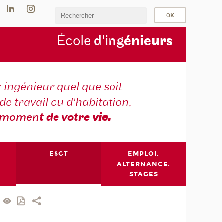
École
d'ing
énie
urs
 ingénieur quel que soit
 de travail ou d'habitation,
momen
t de votre
vie.
ESGT
EMPLOI,
ALTERNANCE,
STAGES