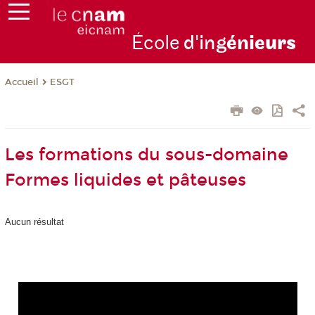
École
d'ing
énie
urs
ESGT
Accueil
Les formations du sous-domaine
Formes liquides et pâteuses
Aucun résultat