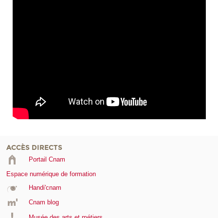
ACCÈS DIRECTS
Portail Cnam
Espace numérique de formation
Handi'cnam
Cnam blog
Musée des arts et métiers