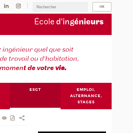
École
d'ing
énie
urs
 ingénieur quel que soit
 de travail ou d'habitation,
momen
t de votre
vie.
ESGT
EMPLOI,
ALTERNANCE,
STAGES