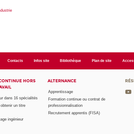
ndustrie
Contacts
Infos site
Bibliothèque
Plan de site
Access
CONTINUE HORS
ALTERNANCE
RÉS
AVAIL
Apprentissage
eur dans 16 spécialités
Formation continue ou contrat de
btenir un titre
professionnalisation
Recrutement apprentis (FISA)
age ingénieur