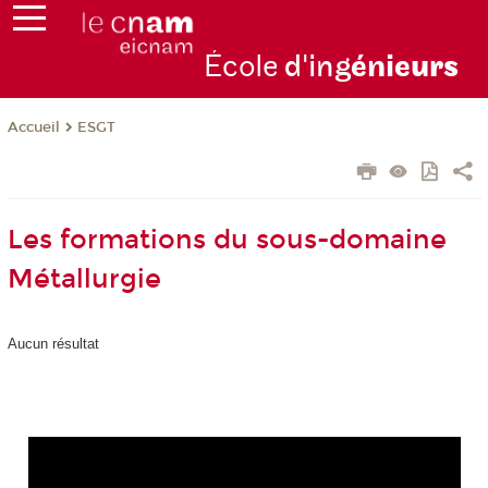
École
d'ing
énie
urs
ESGT
Accueil
Les formations du sous-domaine
Métallurgie
Aucun résultat