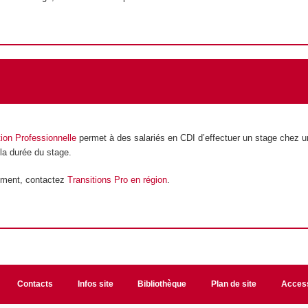
tion Professionnelle
permet à des salariés en CDI d’effectuer un stage chez un
 la durée du stage.
ement, contactez
Transitions Pro en région
.
Contacts
Infos site
Bibliothèque
Plan de site
Access