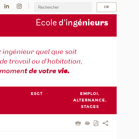
École
d'ing
énie
urs
 ingénieur quel que soit
 de travail ou d'habitation,
momen
t de votre
vie.
ESGT
EMPLOI,
ALTERNANCE,
STAGES