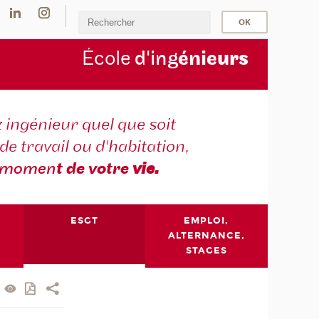
École
d'ing
énie
urs
 ingénieur quel que soit
 de travail ou d'habitation,
momen
t de votre
vie.
ESGT
EMPLOI,
ALTERNANCE,
STAGES