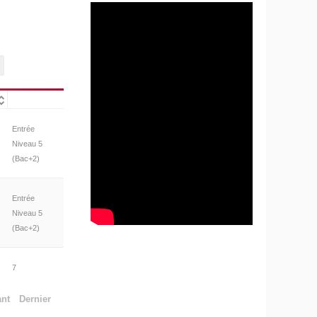
Entrée
Niveau 5
(Bac+2)
Entrée
Niveau 5
(Bac+2)
7
ant
Dernier