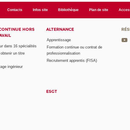
Contacts
Infos site
Bibliothèque
Plan de site
Access
CONTINUE HORS
ALTERNANCE
RÉS
AVAIL
Apprentissage
eur dans 16 spécialités
Formation continue ou contrat de
btenir un titre
professionnalisation
Recrutement apprentis (FISA)
age ingénieur
ESGT