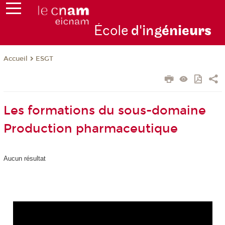
École
d'ing
énie
urs
ESGT
Accueil
Les formations du sous-domaine
Production pharmaceutique
Aucun résultat