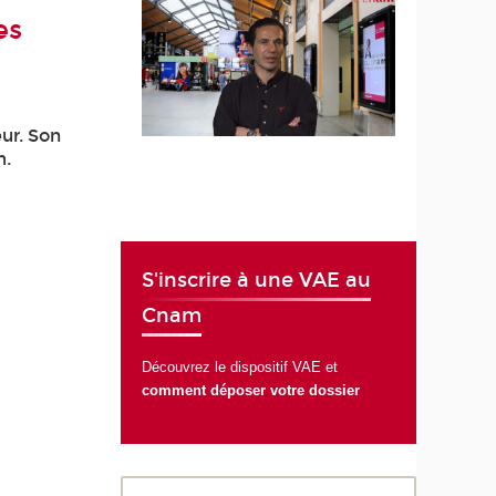
es
eur. Son
m.
S'inscrire à une VAE au
Cnam
Découvrez le dispositif VAE et
comment déposer votre dossier