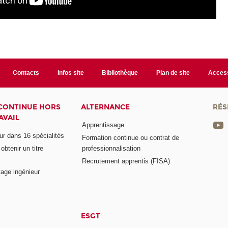
Contacts
Infos site
Bibliothèque
Plan de site
Access
CONTINUE HORS
ALTERNANCE
RÉS
AVAIL
Apprentissage
eur dans 16 spécialités
Formation continue ou contrat de
btenir un titre
professionnalisation
Recrutement apprentis (FISA)
age ingénieur
ESGT