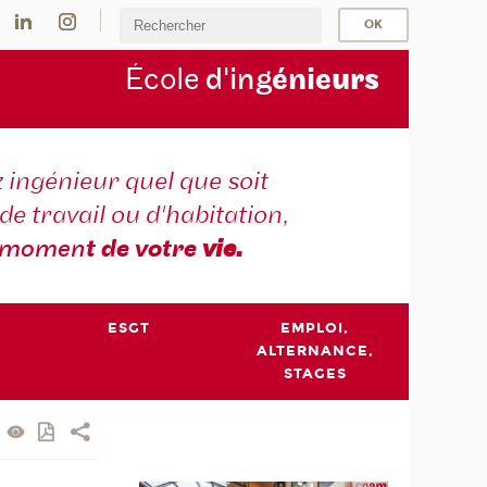
École
d'ing
énie
urs
 ingénieur quel que soit
 de travail ou d'habitation,
momen
t de votre
vie.
ESGT
EMPLOI,
ALTERNANCE,
STAGES