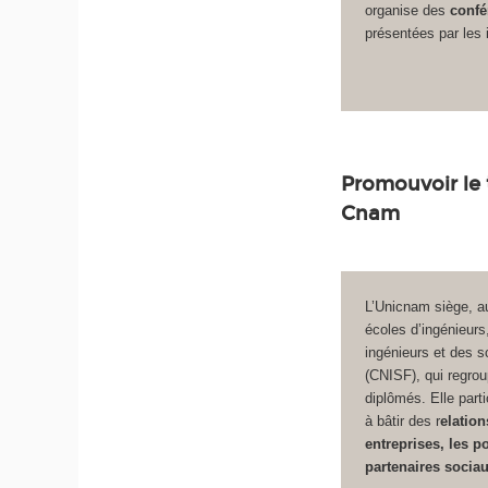
organise des
confé
présentées par les 
Promouvoir le t
Cnam
L’Unicnam siège, a
écoles d’ingénieurs
ingénieurs et des s
(CNISF), qui regro
diplômés. Elle part
à bâtir des r
elation
entreprises, les p
partenaires socia