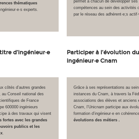
permet à chacun de développer ses
rences thématiques
compétences au sein des activités 
ingénieur·e·s experts.
par le réseau des adhérent·e;s actif·
itre d’ingénieur·e
Participer à l’évolution d
ingénieur·e Cnam
ux côtés d’autres grandes
Grâce à ses représentations au sein
, au Conseil national des
instances du Cnam, à travers la Féd
cientifiques de France
associations des élèves et anciens 
upe 600000 ingénieurs
Cnam, l’Unicnam participe aux évolu
icipe à des travaux qui visent
formation d’ingénieur·e en cohérenc
s fortes avec les grandes
évolutions des métiers .
ouvoirs publics et les
ux
.