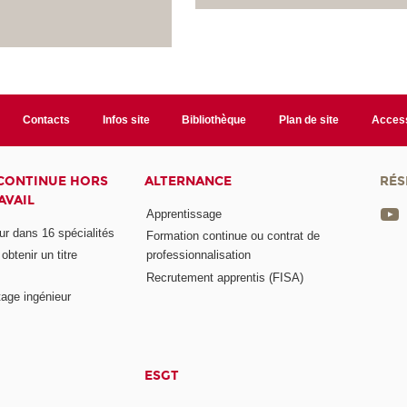
Contacts
Infos site
Bibliothèque
Plan de site
Access
CONTINUE HORS
ALTERNANCE
RÉS
AVAIL
Apprentissage
eur dans 16 spécialités
Formation continue ou contrat de
btenir un titre
professionnalisation
Recrutement apprentis (FISA)
age ingénieur
ESGT