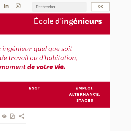
École
d'ing
énie
urs
 ingénieur quel que soit
 de travail ou d'habitation,
momen
t de votre
vie.
ESGT
EMPLOI,
ALTERNANCE,
STAGES