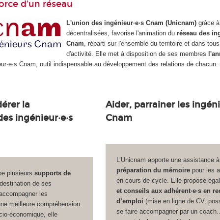
orce d'un réseau
L'union des ingénieur·e·s Cnam (Unicnam)
grâce à
décentralisées, favorise l'animation du
réseau des in
Cnam
, réparti sur l'ensemble du territoire et dans tou
d'activité. Elle met à disposition de ses membres
l'a
eur·e·s Cnam, outil indispensable au développement des relations de chacun.
érer la
Aider, parrainer les ingéni
s ingénieur·e·s
Cnam
L’Unicnam apporte une assistance à
préparation du mémoire
pour les a
pe plusieurs
supports de
en cours de cycle. Elle propose ég
destination de ses
et conseils aux adhérent·e·s
en re
 accompagner les
d’emploi
(mise en ligne de CV, possi
 une meilleure compréhension
se faire accompagner par un coach
cio-économique, elle