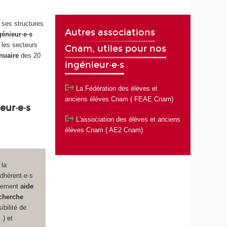
 ses structures
Autres associations
génieur·e·s
s les secteurs
Cnam, utiles pour nos
nnuaire
des 20
ingénieur·e·s
La Fédération des élèves et
anciens élèves Cnam
( FEAE Cnam)
eur·e·s
L'association des élèves et anciens
élèves Cnam
( AE2 Cnam)
 la
dhérent·e·s
alement
aide
cherche
bilité de
…) et