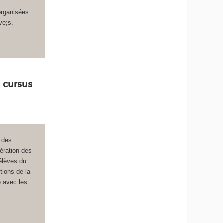
organisées
ve;s.
u cursus
 des
ération des
élèves du
tions de la
e avec les