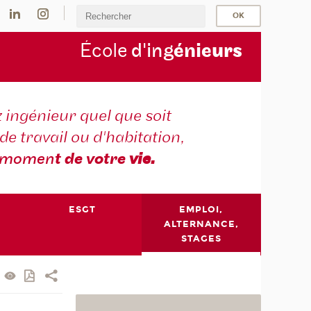
École
d'ing
énie
urs
 ingénieur quel que soit
 de travail ou d'habitation,
momen
t de votre
vie.
ESGT
EMPLOI,
ALTERNANCE,
STAGES