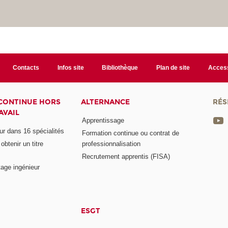
Contacts
Infos site
Bibliothèque
Plan de site
Access
CONTINUE HORS
ALTERNANCE
RÉS
AVAIL
Apprentissage
eur dans 16 spécialités
Formation continue ou contrat de
btenir un titre
professionnalisation
Recrutement apprentis (FISA)
age ingénieur
ESGT