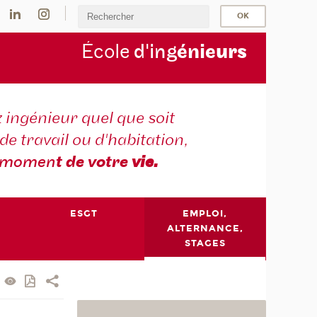
École
d'ing
énie
urs
 ingénieur quel que soit
 de travail ou d'habitation,
momen
t de votre
vie.
ESGT
EMPLOI,
ALTERNANCE,
STAGES