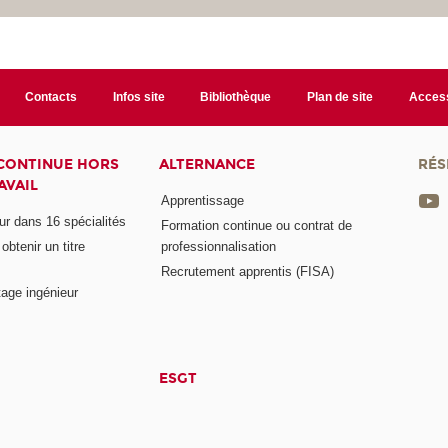
Contacts
Infos site
Bibliothèque
Plan de site
Access
CONTINUE HORS
ALTERNANCE
RÉS
AVAIL
Apprentissage
eur dans 16 spécialités
Formation continue ou contrat de
btenir un titre
professionnalisation
Recrutement apprentis (FISA)
age ingénieur
ESGT