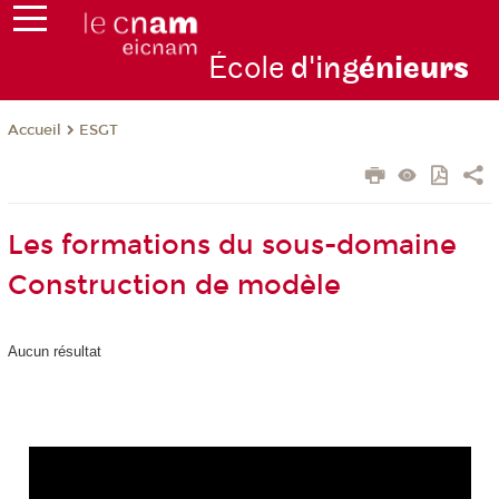
École
d'ing
énie
urs
ESGT
Accueil
Les formations du sous-domaine
Construction de modèle
Aucun résultat