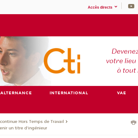
Accès directs
Devenez
votre lieu
à tout
ALTERNANCE
INTERNATIONAL
VAE
continue Hors Temps de Travail
ir un titre d'ingénieur