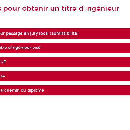
pour obtenir un titre d'ingénieur
r passage en jury local (admissibilité)
titre d’ingénieur visé
 UE
 UA
parchemin du diplôme