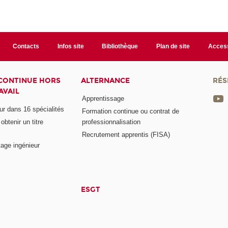
Contacts
Infos site
Bibliothèque
Plan de site
Access
CONTINUE HORS
ALTERNANCE
RÉS
AVAIL
Apprentissage
eur dans 16 spécialités
Formation continue ou contrat de
btenir un titre
professionnalisation
Recrutement apprentis (FISA)
age ingénieur
ESGT