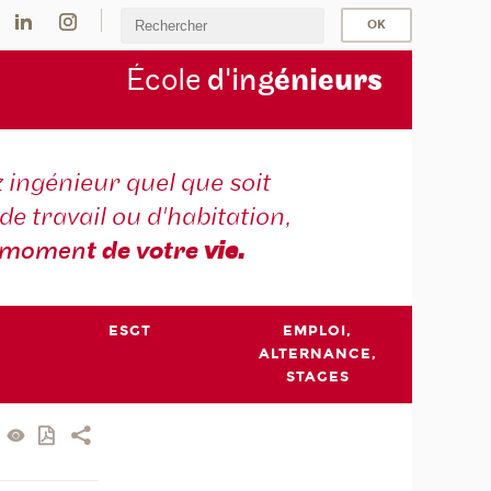
École
d'ing
énie
urs
 ingénieur quel que soit
 de travail ou d'habitation,
momen
t de votre
vie.
ESGT
EMPLOI,
ALTERNANCE,
STAGES