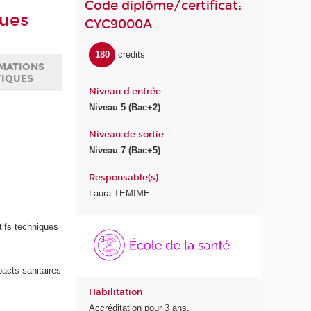
Code diplôme/certificat:
ques
CYC9000A
180
crédits
MATIONS
TIQUES
Niveau d'entrée
Niveau 5 (Bac+2)
Niveau de sortie
Niveau 7 (Bac+5)
Responsable(s)
Laura TEMIME
É
itifs techniques
c
o
l
mpacts sanitaires
e
Habilitation
d
Accréditation pour 3 ans.
e