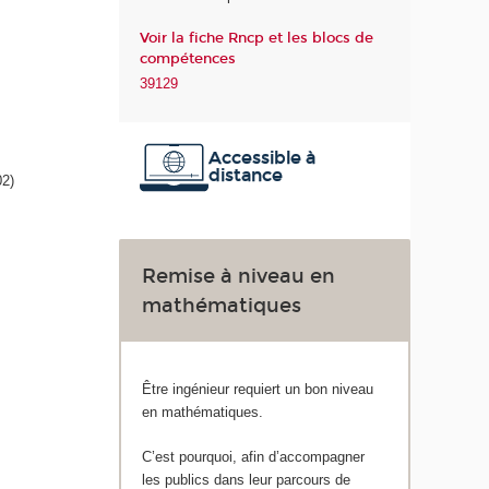
l
Voir la fiche Rncp et les blocs de
a
compétences
S
39129
a
n
t
Accessible à
é
distance
02)
Remise à niveau en
mathématiques
Être ingénieur requiert un bon niveau
en mathématiques.
C’est pourquoi, afin d’accompagner
les publics dans leur parcours de