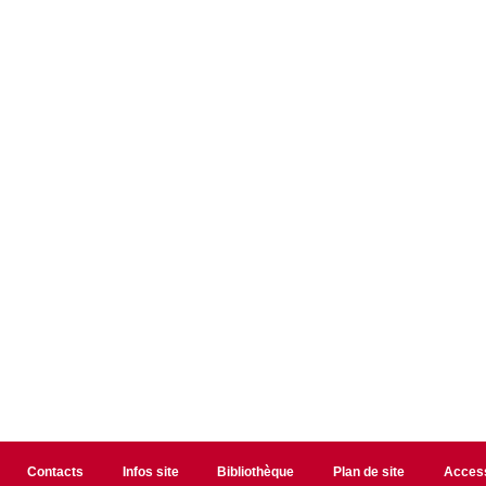
Contacts
Infos site
Bibliothèque
Plan de site
Access