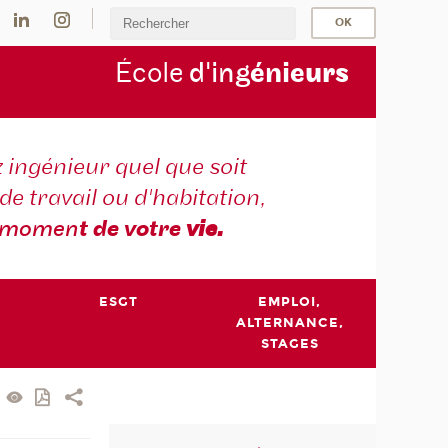
École
d'ing
énie
urs
 ingénieur quel que soit
 de travail ou d'habitation,
momen
t de votre
vie.
ESGT
EMPLOI,
ALTERNANCE,
STAGES