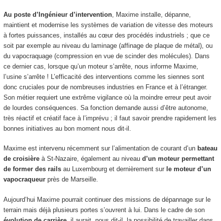
Au poste d’Ingénieur d’intervention
, Maxime installe, dépanne,
maintient et modernise les systèmes de variation de vitesse des moteurs
à fortes puissances, installés au cœur des procédés industriels ; que ce
soit par exemple au niveau du laminage (affinage de plaque de métal), ou
du vapocraquage (compression en vue de scinder des molécules). Dans
ce dernier cas, lorsque qu’un moteur s’arrête, nous informe Maxime,
l’usine s’arrête ! L’efficacité des interventions comme les siennes sont
donc cruciales pour de nombreuses industries en France et à l’étranger.
Son métier requiert une extrême vigilance où la moindre erreur peut avoir
de lourdes conséquences. Sa fonction demande aussi d’être autonome,
très réactif et créatif face à l’imprévu ; il faut savoir prendre rapidement les
bonnes initiatives au bon moment nous dit-il.
Maxime est intervenu récemment sur l’alimentation de courant d’un
bateau
de croisière
à St-Nazaire, également au niveau
d’un moteur permettant
de former des rails
au Luxembourg et dernièrement sur
le moteur d’un
vapocraqueur
près de Marseille.
Aujourd’hui Maxime pourrait continuer des missions de dépannage sur le
terrain mais déjà plusieurs portes s’ouvrent à lui. Dans le cadre de son
évolution de carrière,
il aurait, nous dit-il, la possibilité de travailler dans