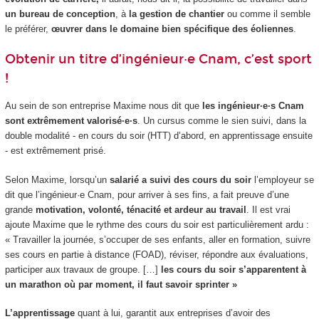
un bureau de conception
, à
la gestion de chantier
ou comme il semble
le préférer,
œuvrer dans le domaine bien spécifique des éoliennes
.
Obtenir un titre d’ingénieur·e Cnam, c’est sport
!
Au sein de son entreprise Maxime nous dit que
les ingénieur·e·s Cnam
sont extrêmement valorisé·e·s
. Un cursus comme le sien suivi, dans la
double modalité - en cours du soir (HTT
) d’abord, en apprentissage
ensuite
- est extrêmement prisé.
Selon Maxime, lorsqu’un
salarié a suivi des cours du soir
l’employeur se
dit que l’ingénieur·e Cnam, pour arriver à ses fins, a fait preuve d’une
grande
motivation, volonté, ténacité et ardeur au travail
. Il est vrai
ajoute Maxime que le rythme des cours du soir est particulièrement ardu :
« Travailler la journée, s’occuper de ses enfants, aller en formation, suivre
ses cours en partie à distance (FOAD
), réviser, répondre aux évaluations,
participer aux travaux de groupe. […]
les cours du soir s’apparentent à
un marathon où par moment, il faut savoir sprinter »
L’apprentissage
quant à lui, garantit aux entreprises d’avoir des