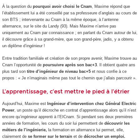
À la question du
pourquoi avoir choisi le Cnam
, Maxime répond que
l’établissement lui a été conseillé par sa professeure d’anglais au cours de
son BTS ; intervenante au Cnam à la même époque, à l’antenne
alternance
, sur le site du Landy (93). Mais Maxime n’arrive pas
uniquement au Cnam par connaissance ; en parlant du Cnam autour de lui,
il découvre grâce à sa grand-mère, que son grand-père, jadis, y a obtenu
un diplôme d’ingénieur !
Entre tradition familiale et création de son propre avenir, Maxime trouve au
Cnam l’opportunité de
poursuivre après son bac+3
. Il obtient quatre ans
plus tard son
titre d’ingénieur de niveau bac+5
et nous confie à ce
propos : « Je n’imaginais même pas tout le chemin que j’allais parcourir ».
L’apprentissage, c’est mettre le pied à l’étrier
Aujourd’hui, Maxime est
Ingénieur d’intervention chez Général Electric
Power
, un poste qu’il décroche en contrat d’apprentissage alors qu’il n’est
encore qu’ingénieur apprenti
à l’EICnam. Si pendant ses deux premières
années de formation, les cours du soir lui permettent de
découvrir les
métiers de l’ingénierie,
la formation en alternance
lui permet, elle,
clairement de
se former sur le terrain
et de
décrocher un emploi.