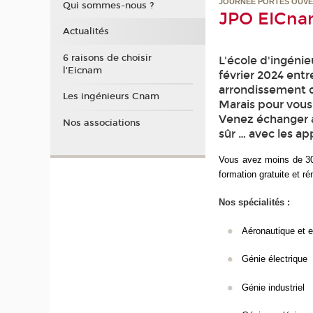
JOURNÉE PORTES OUV
Qui sommes-nous ?
JPO EICnam
Actualités
6 raisons de choisir
L'école d'ingéni
l'Eicnam
février 2024 ent
arrondissement de
Les ingénieurs Cnam
Marais pour vous
Venez échanger a
Nos associations
sûr … avec les ap
Vous avez moins de 30 
formation gratuite et r
Nos spécialités :
Aéronautique et 
Génie électrique
Génie industriel