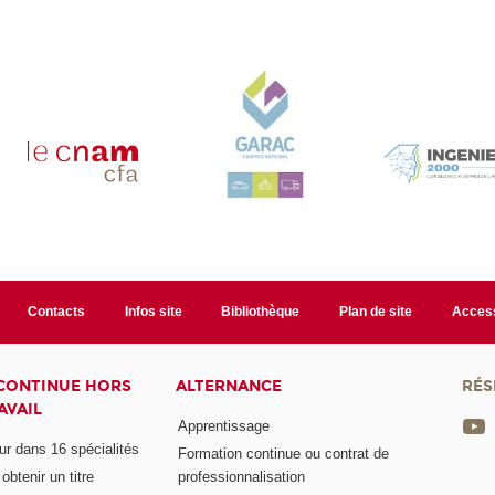
Contacts
Infos site
Bibliothèque
Plan de site
Access
CONTINUE HORS
ALTERNANCE
RÉS
AVAIL
Apprentissage
eur dans 16 spécialités
Formation continue ou contrat de
btenir un titre
professionnalisation