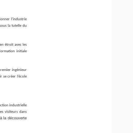
onner l’industrie
sous la tutelle du
en étroit avec les
ormation initiale
premier ingénieur
r se créer l’école
tion industrielle
s visiteurs dans
à la découverte