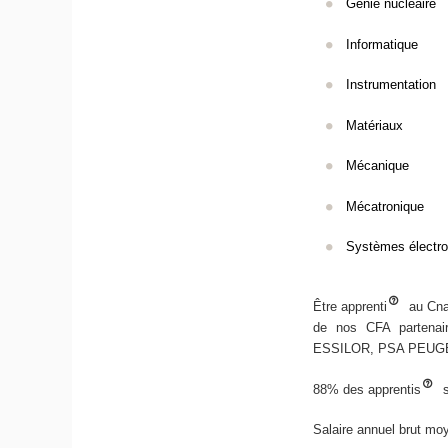
Génie nucléaire
Informatique
Instrumentation
Matériaux
Mécanique
Mécatronique
Systèmes électro
Être apprenti
au Cnam
de nos CFA parten
ESSILOR, PSA PEUGE
88% des apprentis
s
Salaire annuel brut mo