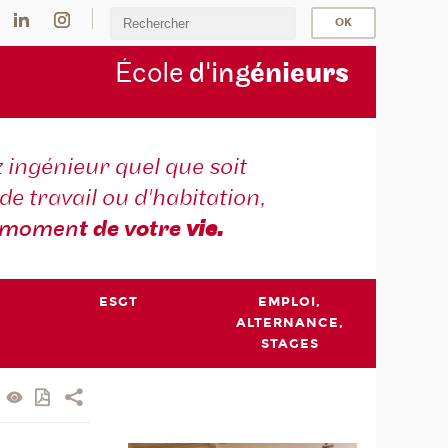
École
d'ing
énie
urs
 ingénieur quel que soit
 de travail ou d'habitation,
momen
t de votre
vie.
ESGT
EMPLOI,
ALTERNANCE,
STAGES