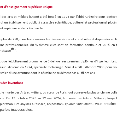
ent d'enseignement supérieur unique
l des arts et métiers (Cnam) a été fondé en 1794 par l’abbé Grégoire pour perfecti
ui un établissement public à caractère scientifique, culturel et professionnel placé 
nt supérieur et de la Recherche.
plus de 750, dans les domaines les plus variés - sont construites et dispensées en li
ions professionnelles. 80 % d’entre elles sont en formation continue et 20 % en f
ntissage
).
t que l’établissement a commencé à délivrer ses premiers diplômes d’ingénieur. Le 
aud, diplômé en 1924, spécialité métallurgie. Mais il a fallu attendre 2003 pour voi
stoire d’une aventure dont la réussite ne se dément pas au fil des ans
s des inventions
le musée des Arts et Métiers, au cœur de Paris, qui conserve la plus ancienne collec
nde.
Du 17 octobre 2023 au 12 mai 2024, le musée des Arts et Métiers plonge le
vous entraine 
xploration. Des abysses à l’espace, l’exposition
Explorer l’infiniment…
parfois inaccessibles.