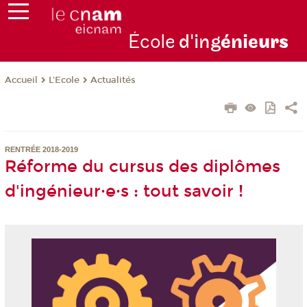
École
d'ing
énie
urs
L'Ecole
Actualités
Accueil
RENTRÉE 2018-2019
Réforme du cursus des diplômes
d'ingénieur·e·s : tout savoir !