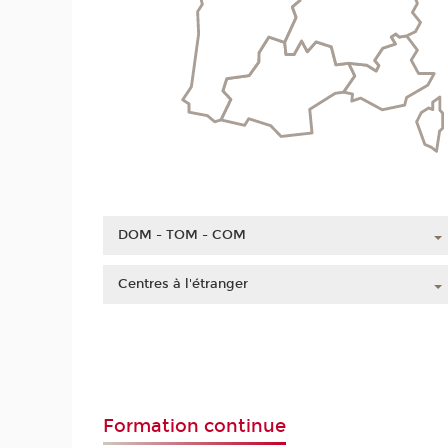
DOM - TOM - COM
Guadeloupe
Centres à l'étranger
Guyane
Chine
Martinique
Côte d'Ivoire
Mayotte
Liban
La Réunion
Maroc
Nouvelle-Calédonie
Formation continue
Polynésie française