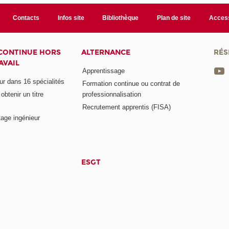
Contacts
Infos site
Bibliothèque
Plan de site
Access
CONTINUE HORS
ALTERNANCE
RÉS
AVAIL
Apprentissage
eur dans 16 spécialités
Formation continue ou contrat de
btenir un titre
professionnalisation
Recrutement apprentis (FISA)
age ingénieur
ESGT