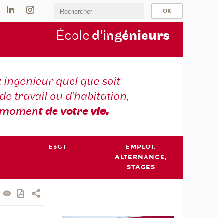
École
d'ing
énie
urs
 ingénieur quel que soit
 de travail ou d'habitation,
momen
t de votre
vie.
ESGT
EMPLOI,
ALTERNANCE,
STAGES