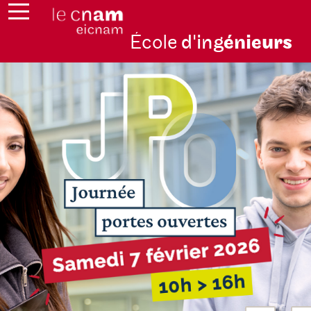
École
d'ing
énie
urs