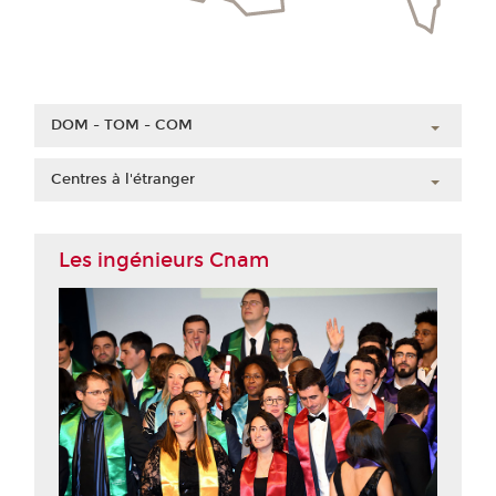
DOM - TOM - COM
Guadeloupe
Centres à l'étranger
Guyane
Chine
Martinique
Côte d'Ivoire
Les ingénieurs Cnam
Mayotte
Liban
La Réunion
Maroc
Nouvelle-Calédonie
Polynésie française