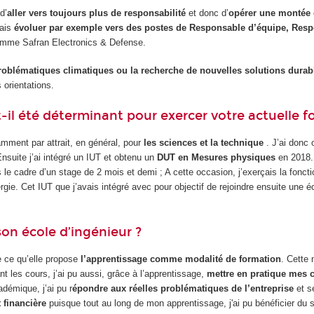
d’
aller vers toujours plus de responsabilité
et donc d’
opérer une montée
rais
évoluer par exemple vers des postes de Responsable d’équipe, Res
 comme Safran Electronics & Defense.
problématiques climatiques ou la recherche de nouvelles solutions durab
 orientations.
il été déterminant pour exercer votre actuelle fo
tamment par attrait, en général, pour
les sciences et la technique
. J’ai donc 
Ensuite j’ai intégré un IUT et obtenu un
DUT en Mesures physiques
en 2018.
le cadre d’un stage de 2 mois et demi ; A cette occasion, j’exerçais la fonct
ergie. Cet IUT que j’avais intégré avec pour objectif de rejoindre ensuite un
son école d’ingénieur ?
e ce qu’elle propose
l’apprentissage comme modalité de formation
. Cette
ant les cours, j’ai pu aussi, grâce à l’apprentissage,
mettre en pratique mes 
démique, j’ai pu r
épondre aux réelles problématiques de l’entreprise
et s
 financière
puisque tout au long de mon apprentissage, j'ai pu bénéficier du st