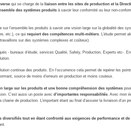
sverse
qui se charge de la
liaison entre les sites de production et la Direc
l’ensemble des systèmes produits
à savoir leur conformité ou leur non-conform
 sur l’ensemble les produits à savoir une vision large sur la globalité des
e, etc.), ce qui
requiert des compétences multi-métiers
. L’étude permet al
s travaillons sur des systèmes complexes et coûteux).
qués - bureaux d’étude, services Qualité, Safety, Production, Experts etc-. En 
lution.
lution continue des produits. En l’occurrence cela permet de repérer les points 
rformant, source de moins d’erreurs en production et moins couteux.
n large sur les produits et une bonne compréhension des systèmes
pou
sion. C’est aussi un poste avec
d’importantes responsabilités
. Avec mon é
la chaine de production. L’important étant au final d’assurer la livraison d’un p
s diversifiés tout en étant confronté aux exigences de performance et de 
ant.