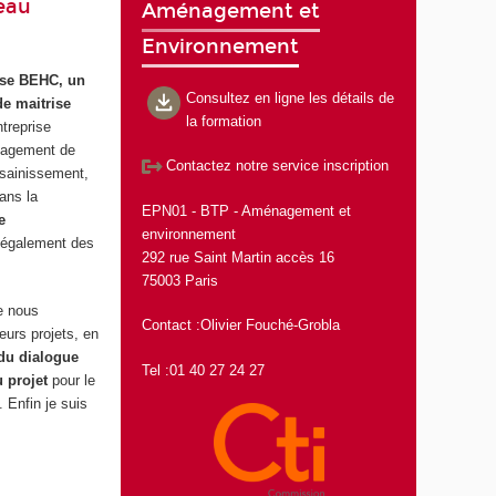
eau
Aménagement et
Environnement
rise BEHC, un
Consultez en ligne les détails de
e maitrise
la formation
treprise
énagement de
Contactez notre service inscription
ssainissement,
ans la
EPN01 - BTP - Aménagement et
e
environnement
 également des
292 rue Saint Martin accès 16
75003 Paris
e nous
Contact :Olivier Fouché-Grobla
eurs projets, en
du dialogue
Tel :01 40 27 24 27
u projet
pour le
. Enfin je suis