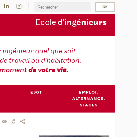
École
d'ing
énie
urs
 ingénieur quel que soit
 de travail ou d'habitation,
momen
t de votre
vie.
ESGT
EMPLOI,
ALTERNANCE,
STAGES