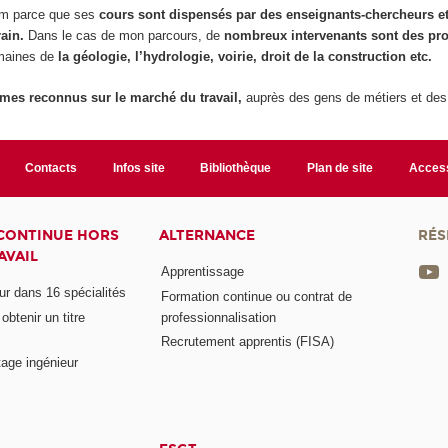
nam parce que ses
cours sont dispensés par des enseignants-chercheurs e
ain.
Dans le cas de mon parcours, de
nombreux intervenants sont des pro
maines de
la géologie, l’hydrologie, voirie, droit de la construction etc.
mes reconnus sur le marché du travail,
auprès des gens de métiers et des
Contacts
Infos site
Bibliothèque
Plan de site
Access
CONTINUE HORS
ALTERNANCE
RÉS
AVAIL
Apprentissage
eur dans 16 spécialités
Formation continue ou contrat de
btenir un titre
professionnalisation
Recrutement apprentis (FISA)
age ingénieur