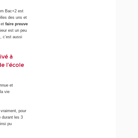
mum Bac+2 est
elles des uns et
et
faire preuve
nieur est un peu
, c’est aussi
ivé à
e l’école
onnue et
la vie
 vraiment, pour
 durant les 3
insi pu