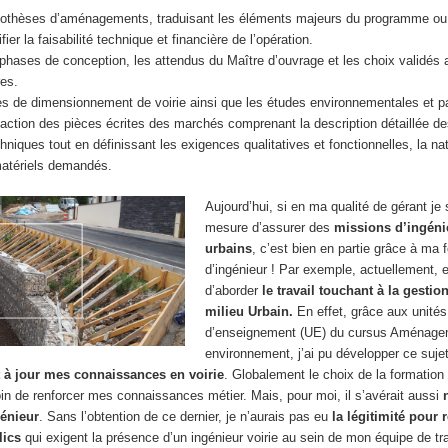
othèses d’aménagements, traduisant les éléments majeurs du programme ou 
fier la faisabilité technique et financière de l’opération.
s phases de conception, les attendus du Maître d’ouvrage et les choix validés
res.
es de dimensionnement de voirie ainsi que les études environnementales et 
action des pièces écrites des marchés comprenant la description détaillée d
hniques tout en définissant les exigences qualitatives et fonctionnelles, la na
matériels demandés.
Aujourd’hui, si en ma qualité de gérant je
mesure d’assurer des
missions d’ingénie
urbains
, c’est bien en partie grâce à ma 
d’ingénieur ! Par exemple, actuellement, 
d’aborder
le travail touchant à la gestio
milieu Urbain.
En effet, grâce aux unités
d’enseignement (UE) du cursus Aménage
environnement, j’ai pu développer ce sujet
 à jour mes connaissances en voirie
. Globalement le choix de la formation 
oin de renforcer mes connaissances métier. Mais, pour moi, il s’avérait aussi
génieur
. Sans l’obtention de ce dernier, je n’aurais pas eu
la légitimité
pour 
lics
qui exigent la présence d’un ingénieur voirie au sein de mon équipe de tra