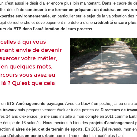
eur, c’est aussi le désir d’aller encore plus loin maintenant. Dans le cadre du
effet décidé de
continuer à me former en préparant un doctorat en envir
xpertise environnementale,
en particulier sur le sujet de la valorisation des
ojet de recherche et développement me dotera d’une
crédibilité encore plu
urs du BTP dans l’amélioration de leurs process.
celles à qui vous
nant envie de devenir
exercer votre métier,
 en quelques mots,
arcours vous avez eu
 là ? Qu'est que cela
u un
BTS Aménagements paysage
r. Avec ce Bac+2 en poche, j’ai pu ensuite 
e travaux
puis progressivement évoluer à des postes de
Directeurs de trava
rès 14 ans d’exercice, je me suis installé à mon compte en 2011 comme
Ent
une équipe de 16 salariés. Nous menions à bien des
projets d’aménagement p
ction d’aires de jeux et de terrain de sports.
En 2016, j’ai revendu mon en
eau d’études en génie urbain
que je dirige et dont j’ai parlé plus haut.