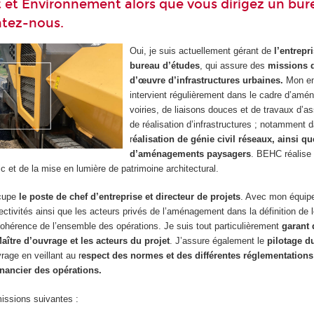
t Environnement alors que vous dirigez un bur
ntez-nous.
Oui, je suis actuellement gérant de
l’entrep
bureau d’études
, qui assure des
missions d
d’œuvre d’infrastructures urbaines.
Mon en
intervient régulièrement dans le cadre d’am
voiries, de liaisons douces et de travaux d’a
de réalisation d’infrastructures ; notamment d
r
éalisation de génie civil réseaux, ainsi qu
d’aménagements paysagers
. BEHC réalise
ic et de la mise en lumière de patrimoine architectural.
ccupe
le poste de chef d’entreprise et directeur de projets
. Avec mon équip
tivités ainsi que les acteurs privés de l’aménagement dans la définition de l
cohérence de l’ensemble des opérations. Je suis tout particulièrement
garant 
aître d’ouvrage et les acteurs du projet
. J’assure également le
pilotage d
age en veillant au r
espect des normes et des différentes réglementations
inancier des opérations.
missions suivantes :