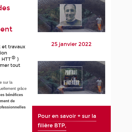
des
ent
25 janvier 2022
 et travaux
ion
- HTT
)
ormer tout
e sur la
tuellement grâce
les bénéfices
ement de
ofessionnelles
Pour en savoir + sur la
filière BTP,