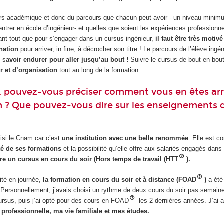
rs académique et donc du parcours que chacun peut avoir - un niveau mini
ntrer en école d’ingénieur- et quelles que soient les expériences professionn
vant tout que pour s’engager dans un cursus ingénieur,
il faut être très motivé
nation
pour arriver, in fine, à décrocher son titre ! Le parcours de l’élève ingé
: s
avoir endurer pour aller jusqu’au bout !
Suivre le cursus de bout en bout
r et d’organisation
tout au long de la formation.
 pouvez-vous préciser comment vous en êtes arr
m ? Que pouvez-vous dire sur les enseignements d
hoisi le Cnam car c’est
une institution avec une belle renommée
. Elle est c
té de ses formations
et la possibilité qu’elle offre aux salariés engagés dans 
re un cursus en cours du soir (Hors temps de travail (HTT
).
ité en journée,
la formation en cours du soir et à distance (FOAD
)
a été
! Personnellement, j’avais choisi un rythme de deux cours du soir pas semaine
rsus, puis j’ai opté pour des cours en FOAD
les 2 dernières années. J’ai a
 professionnelle, ma vie familiale et mes études.