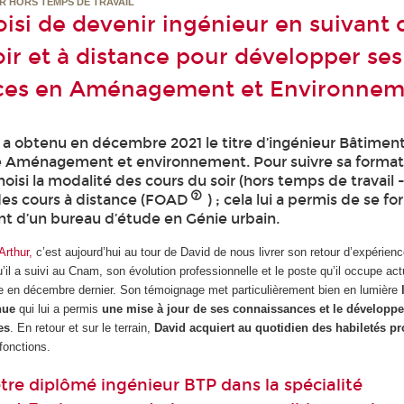
R HORS TEMPS DE TRAVAIL
oisi de devenir ingénieur en suivant 
oir et à distance pour développer ses
es en Aménagement et Environnem
t a obtenu en décembre 2021 le titre d’ingénieur Bâtiment
té Aménagement et environnement. Pour suivre sa format
choisi la modalité des cours du soir (hors temps de travail 
 des cours à distance (FOAD
) ; cela lui a permis de se f
nt d’un bureau d’étude en Génie urbain.
Arthur,
c’est aujourd’hui au tour de David de nous livrer son retour d’expérienc
u’il a suivi au Cnam, son évolution professionnelle et le poste qu’il occupe ac
tre en décembre dernier. Son témoignage met particulièrement bien en lumière
inue
qui lui a permis
une mise à jour de ses connaissances et le développ
es
. En retour et sur le terrain,
David acquiert au quotidien des habiletés pr
fonctions.
tre diplômé ingénieur BTP dans la spécialité