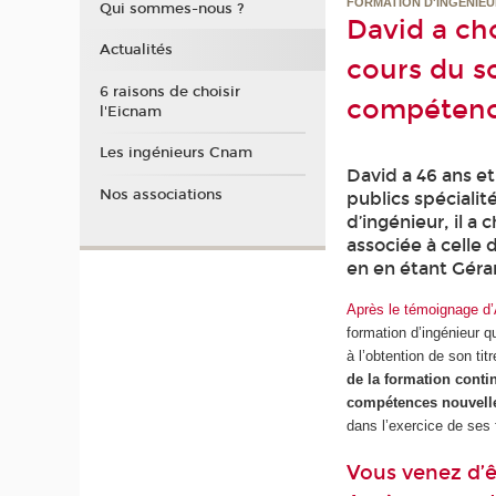
FORMATION D'INGÉNIEU
Qui sommes-nous ?
David a ch
Actualités
cours du s
6 raisons de choisir
compétenc
l'Eicnam
Les ingénieurs Cnam
David a 46 ans e
Nos associations
publics spéciali
d’ingénieur, il a 
associée à celle
en en étant Géra
Après le témoignage d’
formation d’ingénieur q
à l’obtention de son ti
de la formation cont
compétences nouvell
dans l’exercice de ses 
Vous venez d’ê