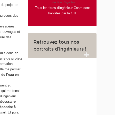
du projet ce
Tous les titres d'ingénieur Cnam sont
habilités par la CTI
 au cours des
paysagères.
es ouvrages et
ture des
Retrouvez tous nos
portraits d'ingénieurs !
 suis donc en
rie de projets
formation
elle me permet
n de l’eau en
ment et
 qui me tenait
d’ingénieur
nécessaire
répondre à
vail. Et puis,