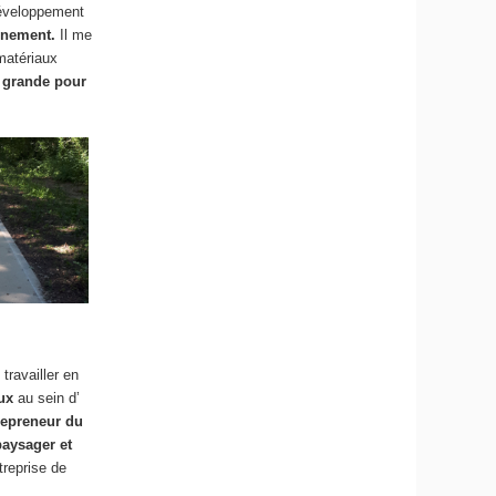
 développement
onnement.
Il me
 matériaux
s grande pour
travailler en
ux
au sein d’
repreneur du
aysager et
treprise de