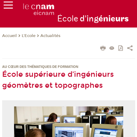
École
d'ing
énie
urs
L'Ecole
Actualités
Accueil
AU CŒUR DES THÉMATIQUES DE FORMATION
École supérieure d’ingénieurs
géomètres et topographes