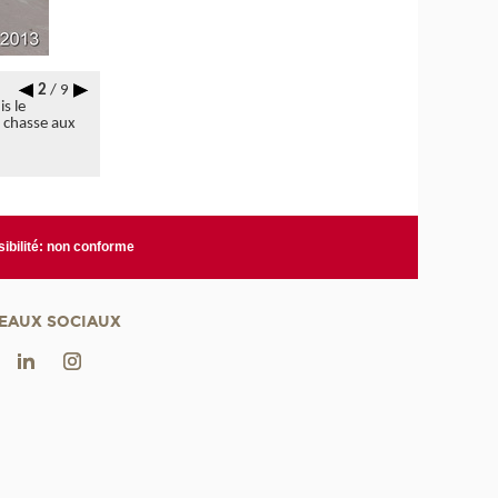
2
/ 9
s le
a chasse aux
ibilité: non conforme
EAUX SOCIAUX