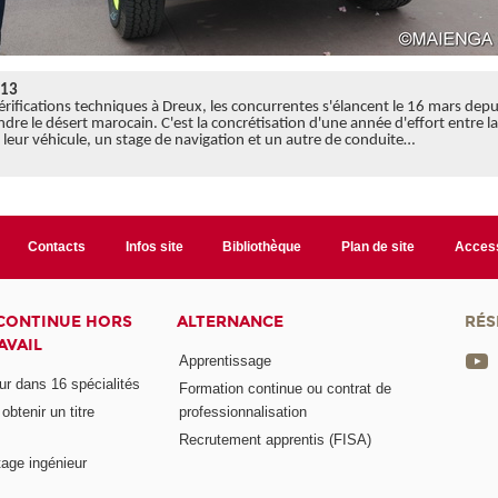
013
érifications techniques à Dreux, les concurrentes s'élancent le 16 mars depui
dre le désert marocain. C'est la concrétisation d'une année d'effort entre l
 leur véhicule, un stage de navigation et un autre de conduite…
Contacts
Infos site
Bibliothèque
Plan de site
Access
CONTINUE HORS
ALTERNANCE
RÉS
AVAIL
Apprentissage
eur dans 16 spécialités
Formation continue ou contrat de
btenir un titre
professionnalisation
Recrutement apprentis (FISA)
age ingénieur