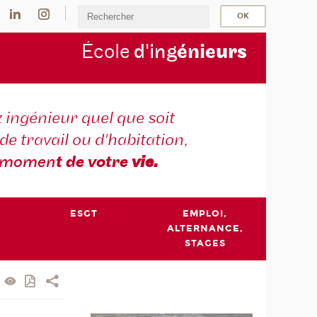
École
d'ing
énie
urs
 ingénieur quel que soit
 de travail ou d'habitation,
momen
t de votre
vie.
ESGT
EMPLOI,
ALTERNANCE,
STAGES