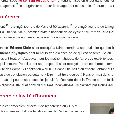
t organisées
au sein du réseau Cnam
et retransmises en direct dans tous l
es apprenti
·e·s ingénieur·e·s pour être largement accessibles à toutes et à 
onférence
enti
·e·s ingénieur·e·s de Paris et 50 apprenti
·e·s ingénieur·e·s de Limog
r d’
Étienne Klein
, premier invité d’honneur de ce cycle et d’
Emmanuelle Gal
d’ingénieur·e en Génie nucléaire, qui animait le débat.
ention,
Étienne Klein
s’est appliqué à faire entendre à son auditoire que
les l
omènes physiques
sont toujours très éloignés de ce qui est observé. Selon lui
t avant tout, en s’appuyant sur les mathématiques, de
faire des expériences
ui l’entoure. Pour illustrer ses propos, il s’est appuyé sur de nombreux exemp
ute des corps, « l’aspiration » d’un jus dans une paille ou encore l’enfant qui 
se de conclusion percutante « Dire il fait trois degrés à Paris en mai donc l
, a aussi peu de sens que dire je suis à découvert donc la France est en failli
e répondre aux questions de futur·e·s ingénieur·e·s visiblement passionné·e·s
 premier invité d’honneur
ein est physicien, directeur de recherches au CEA et
des sciences. Il dirige le laboratoire de Recherche sur les