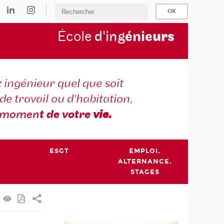
École
d'ing
énie
urs
 ingénieur quel que soit
 de travail ou d'habitation,
momen
t de votre
vie.
ESGT
EMPLOI,
ALTERNANCE,
STAGES