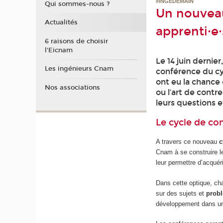
#INGEDEMAIN
Qui sommes-nous ?
Un nouveau
Actualités
apprenti·e·
6 raisons de choisir
l'Eicnam
Le 14 juin dernie
Les ingénieurs Cnam
conférence du cy
ont eu la chance 
Nos associations
ou l’art de contr
leurs questions e
Le cycle de c
A travers ce nouveau
c
Cnam à se construire le
leur permettre d’acquéri
Dans cette optique, c
sur des sujets et
probl
développement dans un