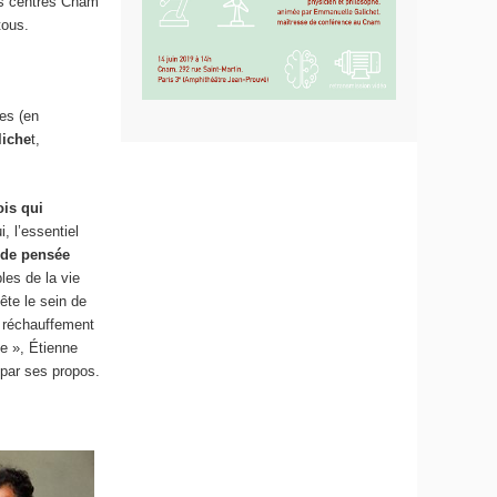
es centres Cnam
tous.
es (en
iche
t,
ois qui
, l’essentiel
 de pensée
les de la vie
tête le sein de
e réchauffement
te », Étienne
 par ses propos.