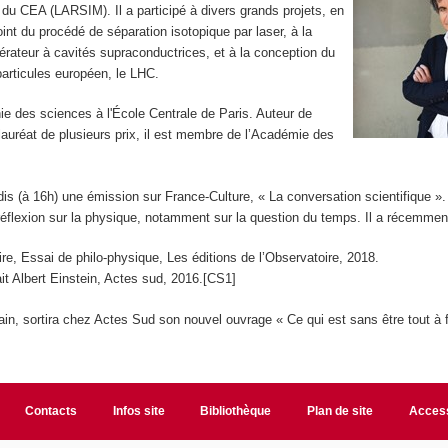
du CEA (LARSIM). Il a participé à divers grands projets, en
oint du procédé de séparation isotopique par laser, à la
érateur à cavités supraconductrices, et à la conception du
particules européen, le LHC.
hie des sciences à l'École Centrale de Paris. Auteur de
auréat de plusieurs prix, il est membre de l’Académie des
is (à 16h) une émission sur France-Culture, « La conversation scientifique ». I
réflexion sur la physique, notamment sur la question du temps. Il a récemment
ire, Essai de philo-physique, Les éditions de l’Observatoire, 2018.
it Albert Einstein, Actes sud, 2016.[CS1]
n, sortira chez Actes Sud son nouvel ouvrage « Ce qui est sans être tout à f
Contacts
Infos site
Bibliothèque
Plan de site
Access