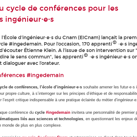
 cycle de conférences pour les
s ingénieur·e·s
r, l’École d’ingénieur·e·s du Cnam (EICnam) lançait la prem
cle #ingedemain. Pour l’occasion, 170 apprenti
·e·s ing
d’écouter Étienne Klein. A l’issue de son intervention sur 
edire le sens commun", les apprenti
·e·s ingénieur·e·s o
t dialoguer avec l’orateur.
onférences
#ingedemain
ycle de conférences, l’école d’ingénieur·e·s
souhaite amener les futur·e·s 
ur propre culture, à s’interroger sur les principes d’éthique et de responsabili
r l’esprit critique indispensable à une pratique éclairée du métier d’ingénieur·e
haque conférence du
cycle
#ingedemain
invitera une personnalité de premier p
ématiques liés aux sciences et technologies
, en questionnant les enjeux d
 monde de plus en plus complexe.