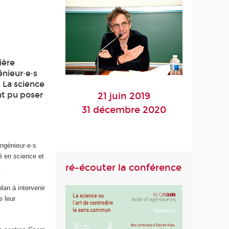
ière
énieur·e·s
" La science
nt pu poser
21 juin 2019
31 décembre 2020
ingénieur·e·s
té en science et
ré-écouter la conférence
.
lan à intervenir
e leur