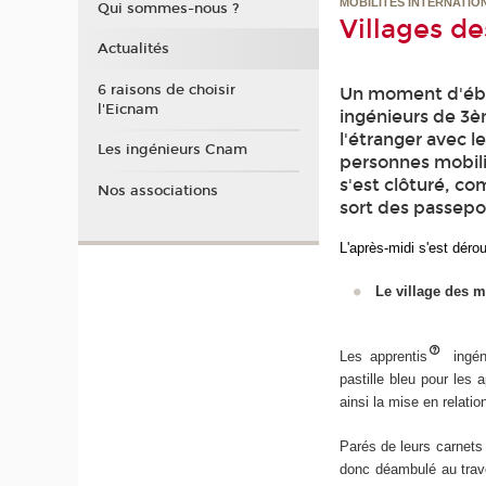
MOBILITÉS INTERNATIO
Qui sommes-nous ?
Villages d
Actualités
6 raisons de choisir
Un moment d'ébull
l'Eicnam
ingénieurs de 3è
l'étranger avec l
Les ingénieurs Cnam
personnes mobili
s'est clôturé, co
Nos associations
sort des passepor
L'après-midi s'est déro
Le village des m
Les apprentis
ingén
pastille bleu pour les 
ainsi la mise en relati
Parés de leurs carnets
donc déambulé au trave