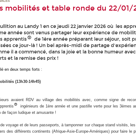
NALES
es mobilités et table ronde du 22/01/
ition au Landy 1 en ce jeudi 22 janvier 2026 où les appr
me année sont venus partager leur expérience de mobilit
es apprentis
de 1ère année préparant leur séjour, soit 
sées ce jour-là ! Un bel après-midi de partage d'expérie
mme il a commencé, dans la joie et la bonne humeur avec 
ts et la remise des prix !
ulé en deux temps forts :
obilités (13h30-14h45)
ieurs avaient RDV au village des mobilités avec, comme signe de reco
apprentis
ingénieurs de 1ère année et une pastille verte pour les 3èmes an
on de façon ludique et amusante !
 de voyage et de leurs passeports, à tamponner sur chaque stand visités, les
rs des différents continents (Afrique-Asie-Europe-Amériques) pour faire le p