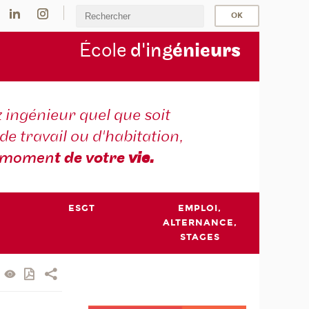
École
d'ing
énie
urs
 ingénieur quel que soit
 de travail ou d'habitation,
momen
t de votre
vie.
ESGT
EMPLOI,
ALTERNANCE,
STAGES