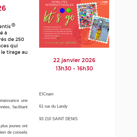
26
entis
é à
près de 250
nces qui
le tirage au
22 janvier 2026
13h30 - 16h30
EICnam
nnaissance une
61 rue du Landy
nées, facilitant
93 210 SAINT DENIS
 plus jeunes ont
lein de conseils