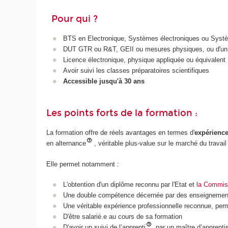
Pour qui ?
BTS en Electronique, Systèmes électroniques ou Syst
DUT GTR ou R&T, GEII ou mesures physiques, ou d'un 
Licence électronique, physique appliquée ou équivalent
Avoir suivi les classes préparatoires scientifiques
Accessible jusqu'à 30 ans
Les points forts de la formation :
La formation offre de réels avantages en termes d'
expérience
en alternance
, véritable plus-value sur le marché du travail
Elle permet notamment :
L'obtention d'un diplôme reconnu par l'Etat et
la Commiss
Une double compétence décernée par des enseignement
Une véritable expérience professionnelle reconnue, perm
D'être salarié.e au cours de sa formation
D'avoir un suivi de l’apprenti
par un maître d’apprenti