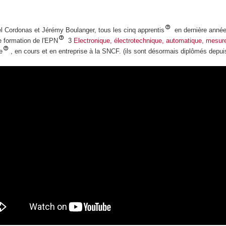
el Cordonas et Jérémy Boulanger, tous les cinq apprentis
en dernière anné
e formation de l'EPN
3
Electronique, électrotechnique, automatique, mesur
e
, en cours et en entreprise à la SNCF. (ils sont désormais diplômés depuis