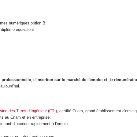
èmes numériques option B
diplôme équivalent
 professionnelle
, d
'insertion sur le marché de l'emploi
et de
rémunérati
 aujourd'hui.
ion des Titres d’Ingénieur (CTI)
, certifié Cnam, grand établissement d'ensei
s au Cnam et en entreprise.
ettant d’accéder rapidement à l’emploi.
ssage et un tuteur pédagogique