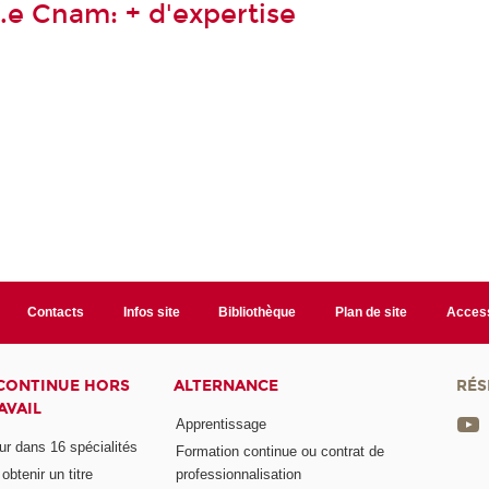
r.e Cnam: + d'expertise
Contacts
Infos site
Bibliothèque
Plan de site
Access
CONTINUE HORS
ALTERNANCE
RÉS
AVAIL
Apprentissage
eur dans 16 spécialités
Formation continue ou contrat de
btenir un titre
professionnalisation