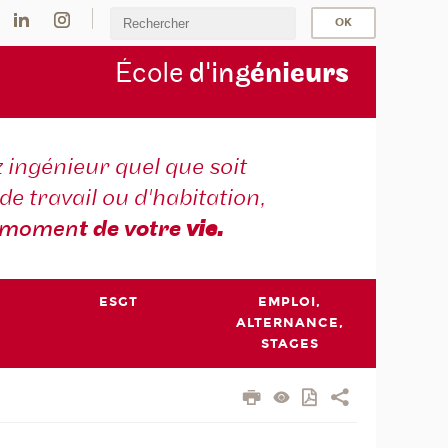
École
d'ing
énie
urs
 ingénieur quel que soit
 de travail ou d'habitation,
momen
t de votre
vie.
ESGT
EMPLOI,
ALTERNANCE,
STAGES