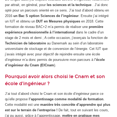
par attrait, en général, pour
les sciences et la technique
. J’ai donc
opté pour un parcours orienté en ce sens. J’ai tout d’abord obtenu en
2016
un Bac S option Sciences de l’ingénieur
. Ensuite j’ai intégré
un IUT et obtenu un
DUT en Mesures physiques
en 2018. Cette
formation de niveau BAC+2 m’a permis de réaliser une
première
expérience professionnelle à l’international
dans le cadre d’un
stage de 2 mois et demi ; A cette occasion, j’exerçais la fonction de
Technicien de laboratoire
au Danemark au sein d’un laboratoire
universitaire de stockage et de conversion de l’énergie. Cet IUT que
j’avais intégré avec pour objectif de rejoindre ensuite une école
d’ingénieur m’a donc permis de poursuivre mon parcours à l
’école
d’ingénieur du Cnam (EICnam
).
Pourquoi avoir alors choisi le Cnam et son
école d’ingénieur ?
J’ai tout d’abord choisi le Cnam et son école d’ingénieur parce ce
qu’elle propose
l’apprentissage comme modalité de formation
.
Cette modalité est une
manière très concrète d’apprendre qui plus
est sur le terrain de l'entreprise !
De fait, tout en suivant les cours,
j’ai pu aussi, grâce à l’apprentissage,
mettre en pratique mes