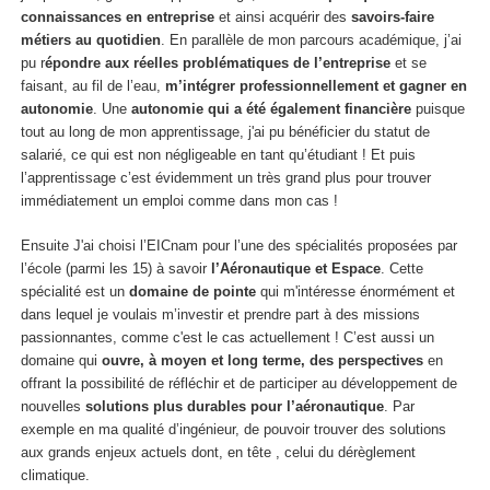
connaissances en entreprise
et ainsi acquérir des
savoirs-faire
métiers au quotidien
. En parallèle de mon parcours académique, j’ai
pu r
épondre aux réelles problématiques de l’entreprise
et se
faisant, au fil de l’eau,
m’intégrer professionnellement et gagner en
autonomie
. Une
autonomie qui a été également financière
puisque
tout au long de mon apprentissage, j'ai pu bénéficier du statut de
salarié, ce qui est non négligeable en tant qu’étudiant ! Et puis
l’apprentissage c’est évidemment un très grand plus pour trouver
immédiatement un emploi comme dans mon cas !
Ensuite J'ai choisi l’EICnam pour l’une des spécialités proposées par
l’école (parmi les 15) à savoir
l’Aéronautique et Espace
. Cette
spécialité est un
domaine de pointe
qui m'intéresse énormément et
dans lequel je voulais m’investir et prendre part à des missions
passionnantes, comme c'est le cas actuellement ! C’est aussi un
domaine qui
ouvre, à moyen et long terme, des perspectives
en
offrant la possibilité de réfléchir et de participer au développement de
nouvelles
solutions plus durables pour l’aéronautique
. Par
exemple en ma qualité d’ingénieur, de pouvoir trouver des solutions
aux grands enjeux actuels dont, en tête , celui du dérèglement
climatique.