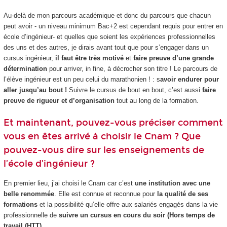
Au-delà de mon parcours académique et donc du parcours que chacun
peut avoir - un niveau minimum Bac+2 est cependant requis pour entrer en
école d’ingénieur- et quelles que soient les expériences professionnelles
des uns et des autres, je dirais avant tout que pour s’engager dans un
cursus ingénieur,
il faut être très motivé
et
faire preuve d’une grande
détermination
pour arriver, in fine, à décrocher son titre ! Le parcours de
l’élève ingénieur est un peu celui du marathonien ! : s
avoir endurer pour
aller jusqu’au bout !
Suivre le cursus de bout en bout, c’est aussi
faire
preuve de rigueur et d’organisation
tout au long de la formation.
Et maintenant, pouvez-vous préciser comment
vous en êtes arrivé à choisir le Cnam ? Que
pouvez-vous dire sur les enseignements de
l’école d’ingénieur ?
En premier lieu, j’ai choisi le Cnam car c’est
une institution avec une
belle renommée
. Elle est connue et reconnue pour
la qualité de ses
formations
et la possibilité qu’elle offre aux salariés engagés dans la vie
professionnelle de
suivre un cursus en cours du soir (Hors temps de
travail (HTT
).