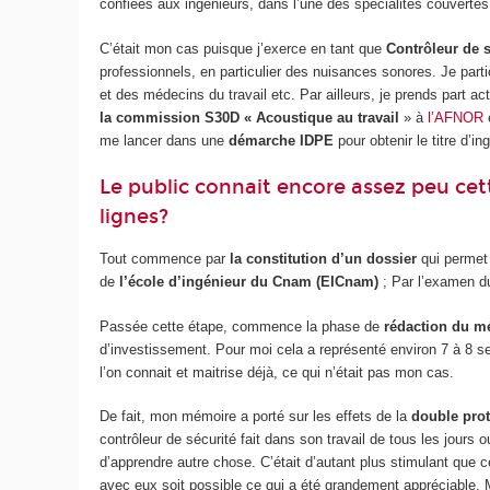
confiées aux ingénieurs, dans l’une des spécialités couvertes
C’était mon cas puisque j’exerce en tant que
Contrôleur de s
professionnels, en particulier des nuisances sonores. Je parti
et des médecins du travail etc. Par ailleurs, je prends part a
la commission S30D « Acoustique au travail
» à
l’AFNOR
e
me lancer dans une
démarche IDPE
pour obtenir le titre d’
Le public connait encore assez peu cet
lignes?
Tout commence par
la constitution d’un dossier
qui permet 
de
l’école d’ingénieur du Cnam (EICnam)
; Par l’examen du
Passée cette étape, commence la phase de
rédaction du m
d’investissement. Pour moi cela a représenté environ 7 à 8 s
l’on connait et maitrise déjà, ce qui n’était pas mon cas.
De fait, mon mémoire a porté sur les effets de la
double prot
contrôleur de sécurité fait dans son travail de tous les jours
d’apprendre autre chose. C’était d’autant plus stimulant que
avec eux soit possible ce qui a été grandement appréciable. M