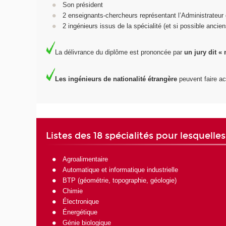
Son président
2 enseignants-chercheurs représentant l’Administrateu
2 ingénieurs issus de la spécialité (et si possible anci
La délivrance du diplôme est prononcée par
un jury dit « 
Les ingénieurs de nationalité étrangère
peuvent faire act
Listes des 18 spécialités pour lesquelle
Agroalimentaire
Automatique et informatique industrielle
BTP (géométrie, topographie, géologie)
Chimie
Électronique
Énergétique
Génie biologique