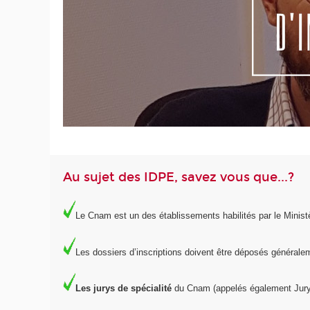
Au sujet des IDPE, savez vous que...?
Le Cnam est un des établissements habilités par le Minist
Les dossiers d’inscriptions doivent être déposés général
Les jurys de spécialité
du Cnam (appelés également Jury 