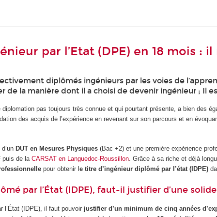
ieur par l’Etat (DPE) en 18 mois : il
pectivement diplômés ingénieurs par les voies de l’appre
de la manière dont il a choisi de devenir ingénieur ; Il es
 diplomation pas toujours très connue et qui pourtant présente, a bien des ég
lidation des acquis de l’expérience en revenant sur son parcours et en évoqua
n d’un
DUT en Mesures Physiques
(Bac +2) et une première expérience profe
F
puis de la
CARSAT en Languedoc-Roussillon
. Grâce à sa riche et déjà lon
rofessionnelle
pour obtenir l
e titre d’ingénieur diplômé par l’état (IDPE)
da
ômé par l’État (IDPE), faut-il justifier d’une soli
r l’État (IDPE), il faut pouvoir
justifier d’un minimum de cinq années d’exp