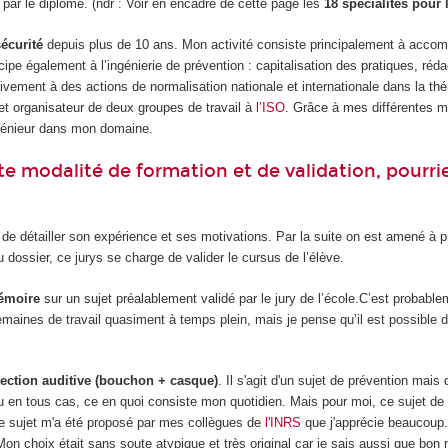
 par le diplôme. (ndr : Voir en encadré de cette page les
18 spécialités pour
écurité
depuis plus de 10 ans. Mon activité consiste principalement à accomp
cipe également à l’ingénierie de prévention : capitalisation des pratiques, ré
ctivement à des actions de normalisation nationale et internationale dans la t
t organisateur de deux groupes de travail à
l’ISO
. Grâce à mes différentes mi
ingénieur dans mon domaine.
te modalité de formation et de validation, pourr
de détailler son expérience et ses motivations. Par la suite on est amené à p
 dossier, ce jurys se charge de valider le cursus de l’élève.
émoire
sur un sujet préalablement validé par le jury de l’école.C’est probablem
emaines de travail quasiment à temps plein, mais je pense qu’il est possible 
ection auditive (bouchon + casque)
. Il s'agit d'un sujet de prévention mai
 ou en tous cas, ce en quoi consiste mon quotidien. Mais pour moi, ce sujet d
 ce sujet m'a été proposé par mes collègues de
l'INRS
que j'apprécie beaucoup.
on choix était sans soute atypique et très original car je sais aussi que bon