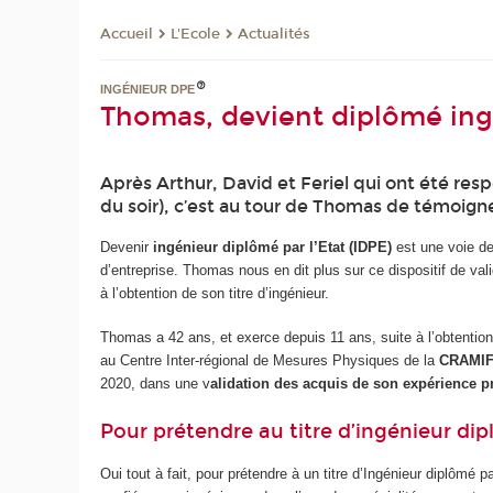
L'Ecole
Actualités
Accueil
INGÉNIEUR DPE
Thomas, devient diplômé ingén
Après Arthur, David et Feriel qui ont été res
du soir), c’est au tour de Thomas de témoigner 
Devenir
ingénieur diplômé par l’Etat (IDPE)
est une voie de
d’entreprise. Thomas nous en dit plus sur ce dispositif de va
à l’obtention de son titre d’ingénieur.
Thomas a 42 ans, et exerce depuis 11 ans, suite à l’obtentio
au Centre Inter-régional de Mesures Physiques de la
CRAMI
2020, dans une v
alidation des acquis de son expérience p
Pour prétendre au titre d’ingénieur dipl
Oui tout à fait, pour prétendre à un titre d’Ingénieur diplômé pa