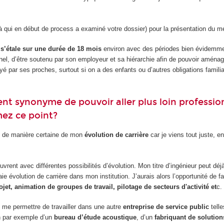
à qui en début de process a examiné votre dossier) pour la présentation du m
 s’étale sur une durée de 18 mois
environ avec des périodes bien évidemmen
ionnel, d’être soutenu par son employeur et sa hiérarchie afin de pouvoir amén
é par ses proches, surtout si on a des enfants ou d’autres obligations familia
uvent synonyme de pouvoir aller plus loin profess
mez ce point?
idé de manière certaine de mon
évolution de carrière
car je viens tout juste, en
uvrent avec différentes possibilités d’évolution. Mon titre d’ingénieur peut déj
ie évolution de carrière dans mon institution. J’aurais alors l’opportunité de f
jet, animation de groupes de travail, pilotage de secteurs d'activité et
c.
it me permettre de travailler dans une autre
entreprise de service public
tell
in par exemple d’un
bureau d’étude acoustique
, d’un
fabriquant de solutio