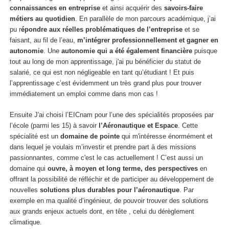
connaissances en entreprise
et ainsi acquérir des
savoirs-faire
métiers au quotidien
. En parallèle de mon parcours académique, j’ai
pu r
épondre aux réelles problématiques de l’entreprise
et se
faisant, au fil de l’eau,
m’intégrer professionnellement et gagner en
autonomie
. Une
autonomie qui a été également financière
puisque
tout au long de mon apprentissage, j'ai pu bénéficier du statut de
salarié, ce qui est non négligeable en tant qu’étudiant ! Et puis
l’apprentissage c’est évidemment un très grand plus pour trouver
immédiatement un emploi comme dans mon cas !
Ensuite J'ai choisi l’EICnam pour l’une des spécialités proposées par
l’école (parmi les 15) à savoir
l’Aéronautique et Espace
. Cette
spécialité est un
domaine de pointe
qui m'intéresse énormément et
dans lequel je voulais m’investir et prendre part à des missions
passionnantes, comme c'est le cas actuellement ! C’est aussi un
domaine qui
ouvre, à moyen et long terme, des perspectives
en
offrant la possibilité de réfléchir et de participer au développement de
nouvelles
solutions plus durables pour l’aéronautique
. Par
exemple en ma qualité d’ingénieur, de pouvoir trouver des solutions
aux grands enjeux actuels dont, en tête , celui du dérèglement
climatique.