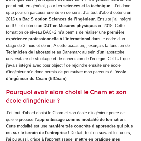
par attrait, en général, pour
les sciences et la technique
. J’ai donc
opté pour un parcours orienté en ce sens. J’ai tout d’abord obtenu en
2016
un Bac S option Sciences de l’ingénieur
. Ensuite j’ai intégré
un IUT et obtenu un
DUT en Mesures physiques
en 2018. Cette
formation de niveau BAC+2 m’a permis de réaliser une
première
expérience professionnelle à l’international
dans le cadre d’un
stage de 2 mois et demi ; A cette occasion, j’exerçais la fonction de
Technicien de laboratoire
au Danemark au sein d’un laboratoire
universitaire de stockage et de conversion de l’énergie. Cet IUT que
j’avais intégré avec pour objectif de rejoindre ensuite une école
d’ingénieur m’a donc permis de poursuivre mon parcours à l
’école
d’ingénieur du Cnam (EICnam
).
Pourquoi avoir alors choisi le Cnam et son
école d’ingénieur ?
J’ai tout d’abord choisi le Cnam et son école d’ingénieur parce ce
qu’elle propose
l’apprentissage comme modalité de formation
.
Cette modalité est une
manière très concrète d’apprendre qui plus
est sur le terrain de l'entreprise !
De fait, tout en suivant les cours,
j’ai pu aussi, grâce à l’apprentissage,
mettre en pratique mes