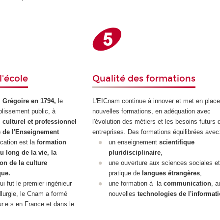
l'école
Qualité des formations
 Grégoire en 1794,
le
L'EICnam continue à innover et met en plac
lissement public, à
nouvelles formations, en adéquation avec
, culturel et professionnel
l'évolution des métiers et les besoins futurs 
 de l'Enseignement
entreprises. Des formations équilibrées avec
cation est la
formation
un enseignement
scientifique
u long de la vie, la
pluridisciplinaire
,
ion de la culture
une ouverture aux sciences sociales et
que.
pratique de
langues
étrangères
,
 fut le premier ingénieur
une formation à la
communication
, a
lurgie, le Cnam a formé
nouvelles
technologies de l'informat
r.e.s en France et dans le