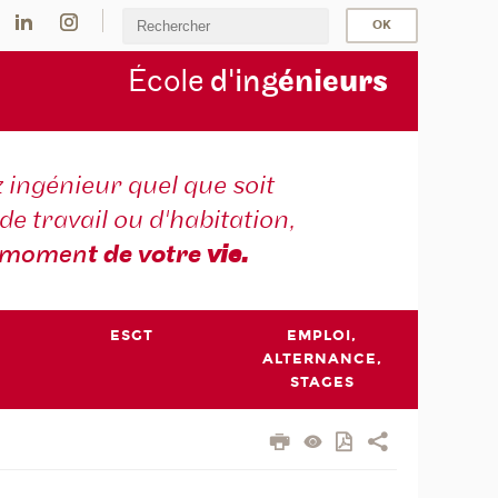
École
d'ing
énie
urs
 ingénieur quel que soit
 de travail ou d'habitation,
momen
t de votre
vie.
ESGT
EMPLOI,
ALTERNANCE,
STAGES