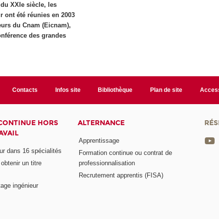
 du XXIe siècle, les
r ont été réunies en 2003
ieurs du Cnam (Eicnam),
 Conférence des grandes
Contacts
Infos site
Bibliothèque
Plan de site
Access
CONTINUE HORS
ALTERNANCE
RÉS
AVAIL
Apprentissage
eur dans 16 spécialités
Formation continue ou contrat de
btenir un titre
professionnalisation
Recrutement apprentis (FISA)
age ingénieur