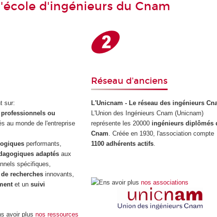
l'école d'ingénieurs du Cnam
Réseau d'anciens
t sur:
L'Unicnam - Le réseau des ingénieurs C
 professionnels ou
L'Union des Ingénieurs Cnam (Unicnam)
iés au monde de l'entreprise
représente les 20000
ingénieurs diplômés 
Cnam
. Créée en 1930, l'association compte
gogiques
performants,
1100 adhérents actifs
.
dagogiques
adaptés
aux
nnels spécifiques,
 de recherches
innovants,
nos associations
ment
et un
suivi
nos ressources